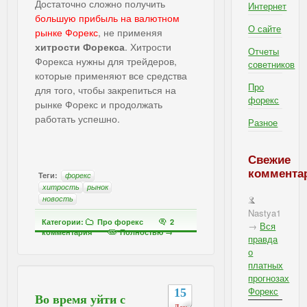
Достаточно сложно получить
Интернет
большую прибыль на валютном
О сайте
рынке Форекс
, не применяя
хитрости Форекса
. Хитрости
Отчеты
Форекса нужны для трейдеров,
советников
которые применяют все средства
Про
для того, чтобы закрепиться на
форекс
рынке Форекс и продолжать
работать успешно.
Разное
Свежие
коммента
Теги:
форекс
хитрость
рынок
новость
Nastya1
Категории:
Про форекс
2
→
Вся
комментария
Полностью →
правда
о
платных
прогнозах
Форекс
15
Во время уйти с
Дек