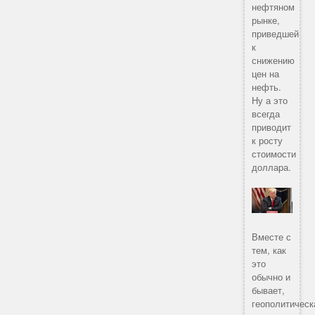
нефтяном
рынке,
приведшей
к
снижению
цен на
нефть.
Ну а это
всегда
приводит
к росту
стоимости
доллара.
Вместе с
тем, как
это
обычно и
бывает,
геополитическ