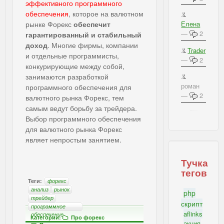
эффективного программного
обеспечения
, которое на валютном
рынке Форекс
обеспечит
Елена
—
2
гарантированный и стабильный
доход
. Многие фирмы, компании
Trader
и отдельные программисты,
—
2
конкурирующие между собой,
занимаются разработкой
роман
программного обеспечения для
—
2
валютного рынка Форекс, тем
самым ведут борьбу за трейдера.
IBSI - Важное на блоге
Выбор программного обеспечения
для валютного рынка Форекс
являет непростым занятием.
Тучка
тегов
Теги:
форекс
анализ
рынок
php
трейдер
скрипт
программное
aflinks
обеспечение
Категории:
Про форекс
акция