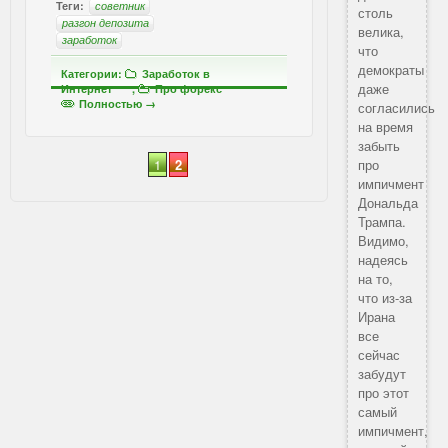
Теги:
советник
столь
разгон депозита
велика,
заработок
что
демократы
Категории:
Заработок в
даже
Интернет
,
Про форекс
Полностью →
согласились
на время
забыть
1
2
про
импичмент
Дональда
Трампа.
Видимо,
надеясь
на то,
что из-за
Ирана
все
сейчас
забудут
про этот
самый
импичмент,