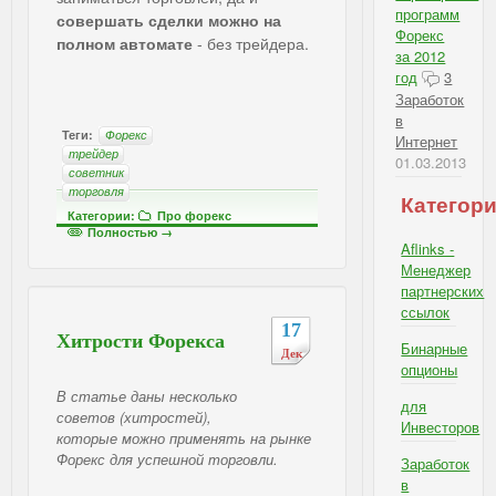
программ
совершать сделки можно на
Форекс
полном автомате
- без трейдера.
за 2012
год
3
Заработок
в
Теги:
Форекс
Интернет
трейдер
01.03.2013
советник
торговля
Категор
Категории:
Про форекс
Полностью →
Aflinks -
Менеджер
партнерских
ссылок
17
Хитрости Форекса
Бинарные
Дек
опционы
В статье даны несколько
для
советов (хитростей),
Инвесторов
которые можно применять на рынке
Форекс для успешной торговли.
Заработок
в