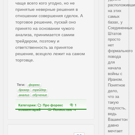
чаще всего кого угодно, но не
расположивши
принятые неверные решения в
на этих
отношении совершения сделок. А
самых
торговое решение, пускай оно
базах, у
Соединенных
принято на основании чужого
Штатов
анализа, принимается самим
просто
трейдером, поэтому и
нет
ответственность за принятое
формального
решение, всецело лежит на самом
повода
торговце.
для
начала
войны с
Ираном.
Понятное
Теги:
форекс
брокер
трейдер
дело,
анализ
обучение
что за
такую
Категории:
Про форекс
1
подлость,
комментарий
Полностью →
ведь
Вашингтон
давно
мечтает