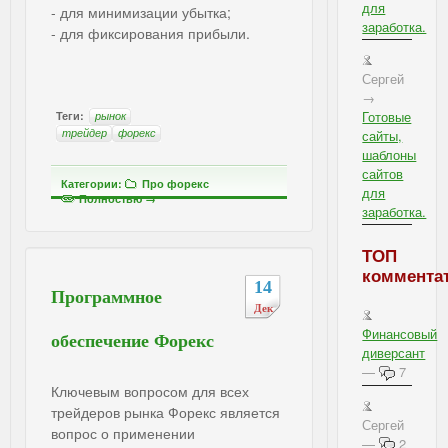
для
- для минимизации убытка;
заработка.
- для фиксирования прибыли.
Сергей
→
Готовые
Теги:
рынок
трейдер
форекс
сайты,
шаблоны
сайтов
Категории:
Про форекс
для
Полностью →
заработка.
ТОП
коммента
14
Программное
Дек
Финансовый
обеспечение Форекс
диверсант
—
7
Ключевым вопросом для всех
трейдеров рынка Форекс является
Сергей
вопрос о применении
—
2