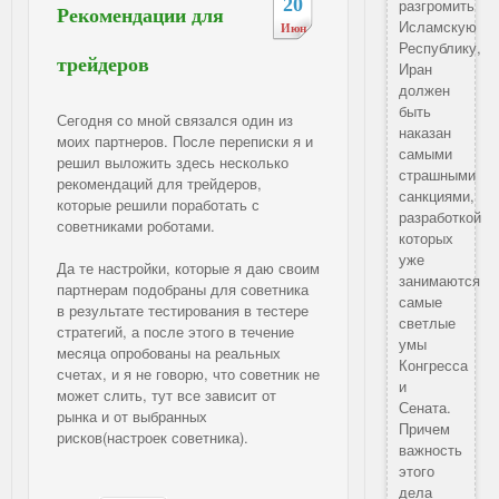
20
разгромить
Рекомендации для
Исламскую
Июн
Республику,
трейдеров
Иран
должен
быть
Сегодня со мной связался один из
наказан
моих партнеров. После переписки я и
самыми
решил выложить здесь несколько
страшными
рекомендаций для трейдеров,
санкциями,
которые решили поработать с
разработкой
советниками роботами.
которых
уже
Да те настройки, которые я даю своим
занимаются
партнерам подобраны для советника
самые
в результате тестирования в тестере
светлые
стратегий, а после этого в течение
умы
месяца опробованы на реальных
Конгресса
счетах, и я не говорю, что советник не
и
может слить, тут все зависит от
Сената.
рынка и от выбранных
Причем
рисков(настроек советника).
важность
этого
дела