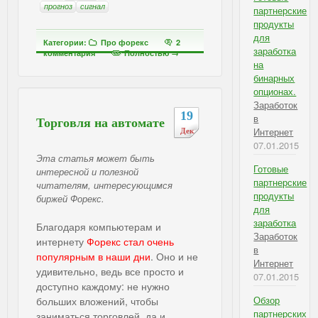
прогноз
сигнал
партнерские
продукты
для
Категории:
Про форекс
2
заработка
комментария
Полностью →
на
бинарных
опционах.
Заработок
19
в
Торговля на автомате
Интернет
Дек
07.01.2015
Эта статья может быть
Готовые
интересной и полезной
партнерские
читателям, интересующимся
продукты
биржей Форекс.
для
заработка
Благодаря компьютерам и
Заработок
интернету
Форекс стал очень
в
популярным в наши дни
. Оно и не
Интернет
удивительно, ведь все просто и
07.01.2015
доступно каждому: не нужно
Обзор
больших вложений, чтобы
партнерских
заниматься торговлей, да и