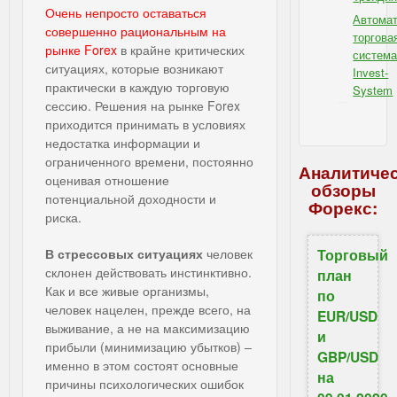
Очень непросто оставаться
Автомат
совершенно рациональным на
торгова
рынке Forex
в крайне критических
систем
ситуациях, которые возникают
Invest-
практически в каждую торговую
System
сессию. Решения на рынке Forex
IBSI - для Форекс
приходится принимать в условиях
недостатка информации и
ограниченного времени, постоянно
Аналитиче
оценивая отношение
обзоры
потенциальной доходности и
Форекс:
риска.
В стрессовых ситуациях
человек
Торговый
склонен действовать инстинктивно.
план
Как и все живые организмы,
по
человек нацелен, прежде всего, на
EUR/USD
выживание, а не на максимизацию
и
прибыли (минимизацию убытков) –
GBP/USD
именно в этом состоят основные
на
причины психологических ошибок