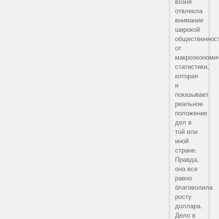
возня
отвлекла
внимание
широкой
общественнос
от
макроэкономи
статистики,
которая
и
показывает
реальное
положение
дел в
той или
иной
стране.
Правда,
она все
равно
благоволила
росту
доллара.
Дело в