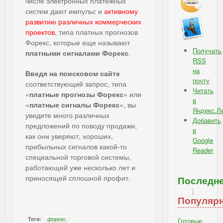
числе электронных платежных
систем дают импульс и
активному
развитию различных коммерческих
проектов
, типа платных прогнозов
Форекс, которые еще называют
Получать
платными сигналами Форекс
.
RSS
на
Введя на поисковом сайте
почту
соответствующий запрос, типа
Читать
«
платные прогнозы Форекс
» или
в
«
платные сигналы Форекс
», вы
Яндекс.Л
увидите много различных
Добавить
предложений по поводу продажи,
в
как они уверяют, хороших,
Google
прибыльных сигналов какой-то
Reader
специальной торговой системы,
работающей уже несколько лет и
IBSI - Подписка: RSS, e-mail
приносящей сплошной профит.
Последн
|
Популяр
Теги:
форекс
Готовые