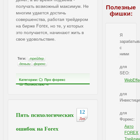
получать возможный максимум. Не
Полезные
фишки:
многим удается достичь
совершенства, работая трейдером
на бирже Forex, но те, у которых
это получается, начинают жить в
Я
свое удовольствие.
зарабаты
с
ними
Теги:
трейдер
IBSI - Я зарабатываю с ними
деньги
форекс
для
SEO:
WebEffe
Категории:
Про форекс
Полностью →
IBSI - для SEO
для
Инвестици
IBSI - для Инвестиций
12
для
Пять психологических
Форекс:
Дек
Авто
ошибок на Forex
FOREX
Трейдин