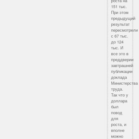
роста на
151 тыс.
При этом
предыдущий
результат
пересмотрели
с 67 тыс.
до 124
тыс. И
все это в
преддверии
завтрашней
публикации
доклада
Министерства
труда.
Так что у
доллара
был
повод
для
роста, и
вполне
можно