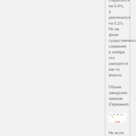
на 0,4%,
а
увеличился
на 0,2%.
Но на
фоне
существенног
снижения
в ноябре
это
смотрится
как-то
блекло.
Объем
заводских
заказов
(Германия):
Но если