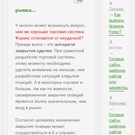
Татарин
рынка...
→
Как
выбрать
У многих может возникнуть вопрос,
брокера
чем же хорошая торговая система
Forex?
Форекс отличается от неудачной
?
Прежде всего – это
алгоритм
руслан
закрытия сделки
. При грамотной
→
разработке торговой системы,
Готовые
этому моменту необходимо
сайты,
уделять внимание не меньше, чем
шаблоны
разработкам ситуаций открытия
сайтов
для
позиций. А в некоторых случаях и
заработка.
больше, так как по важности,
своевременное закрытие позиций
является более значительным, чем
Aleksweb
вход в рынок.
→
Готовые
Согласно целевому назначению
сайты,
закрытие позиции может
шаблоны
сайтов
осуществляться в 2-х случаях: