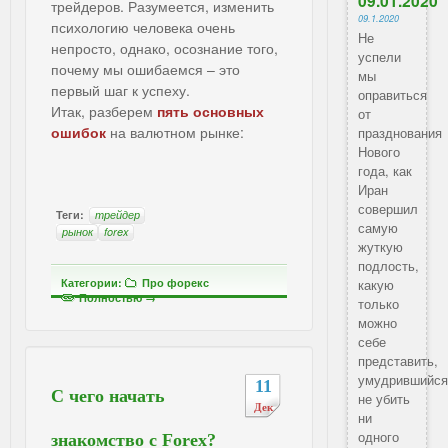
09.01.2020
трейдеров. Разумеется, изменить
09.1.2020
психологию человека очень
Не
непросто, однако, осознание того,
успели
почему мы ошибаемся – это
мы
первый шаг к успеху.
оправиться
Итак, разберем
пять основных
от
ошибок
на валютном рынке:
празднования
Нового
года, как
Иран
совершил
Теги:
трейдер
самую
рынок
forex
жуткую
подлость,
Категории:
Про форекс
какую
Полностью →
только
можно
себе
представить,
умудрившийс
11
С чего начать
не убить
Дек
ни
одного
знакомство с Forex?