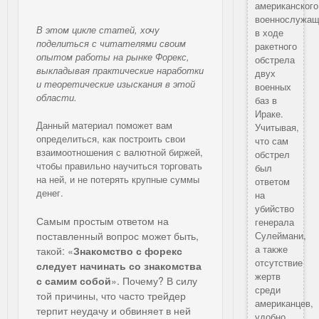
американского
военнослужащ
В этом цикле статей, хочу
в ходе
поделиться с читателями своим
ракетного
опытом работы на рынке Форекс,
обстрела
выкладывая практические наработки
двух
и теоретические изыскания в этой
военных
области.
баз в
Ираке.
Данный материал поможет вам
Учитывая,
определиться, как построить свои
что сам
взаимоотношения с валютной биржей,
обстрел
чтобы правильно научиться торговать
был
на ней, и не потерять крупные суммы
ответом
денег.
на
убийство
Самым простым ответом на
генерала
поставленный вопрос может быть,
Сулеймани,
а также
такой: «
Знакомство с форекс
отсутствие
следует начинать со знакомства
жертв
с самим собой
». Почему? В силу
среди
той причины, что часто трейдер
американцев,
терпит неудачу и обвиняет в ней
удобно