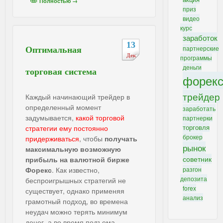
Полностью →
приз
видео
курс
заработок
13
партнерские
Оптимальная
Дек
программы
деньги
торговая система
форек
трейдер
Каждый начинающий трейдер в
определенный момент
заработать
задумывается,
какой торговой
партнерки
торговля
стратегии ему постоянно
брокер
придерживаться
, чтобы
получать
рынок
максимальную возможную
советник
прибыль на валютной бирже
Форекс
. Как известно,
разгон
депозита
беспроигрышных стратегий не
forex
существует, однако применяя
анализ
грамотный подход, во времена
неудач можно терять минимум
денег, а во время подъема -