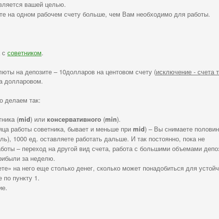
является вашей целью.
те на одном рабочем счету больше, чем Вам необходимо для работы.
а с
советником
.
люты на депозите – 10долларов на центовом счету (
исключение - счета 
на долларовом.
то делаем так:
ника (
mid
) или
консервативного
(
min
).
яца работы советника, бывает и меньше при
mid
) – Вы снимаете половин
ль), 1000 ед. оставляете работать дальше. И так постоянно, пока не
оты – переход на другой вид счета, работа с большими объемами депоз
рибыли за неделю.
ете» на него еще столько денег, сколько может понадобиться для устой
 по пункту 1.
ие.