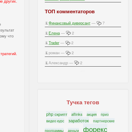
е других.
ТОП комментаторов
Финансовый диверсант
—
7
е
езультат
Елена
—
2
ому что
Trader
—
2
роман —
2
тратегий.
Александр —
2
IBSI - Важное на блоге
Тучка тегов
php скрипт
aflinks
акция
приз
заработок
видео курс
партнерские
форекс
программы
деньги