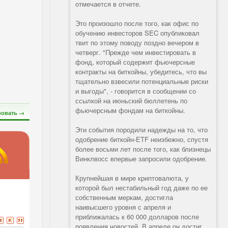
отмечается в отчете.
Это произошло после того, как офис по
обучению инвесторов SEC опубликовал
твит по этому поводу поздно вечером в
четверг. "Прежде чем инвестировать в
фонд, который содержит фьючерсные
контракты на биткойны, убедитесь, что вы
тщательно взвесили потенциальные риски
и выгоды", - говорится в сообщении со
ссылкой на июньский бюллетень по
фьючерсным фондам на биткойны.
ровать →
Эти события породили надежды на то, что
одобрение биткойн-ETF неизбежно, спустя
более восьми лет после того, как близнецы
Винклвосс впервые запросили одобрение.
Крупнейшая в мире криптовалюта, у
которой был нестабильный год даже по ее
собственным меркам, достигла
наивысшего уровня с апреля и
приближалась к 60 000 долларов после
появления новостей. В апреле он достиг