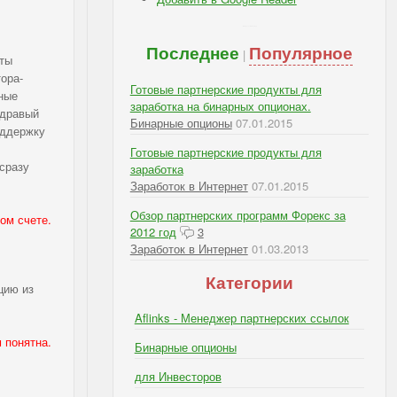
IBSI - Подписка: RSS, e-mail
Последнее
Популярное
|
оты
тора-
Готовые партнерские продукты для
нные
заработка на бинарных опционах.
здравый
Бинарные опционы
07.01.2015
оддержку
Готовые партнерские продукты для
сразу
заработка
Заработок в Интернет
07.01.2015
Обзор партнерских программ Форекс за
ом счете.
2012 год
3
Заработок в Интернет
01.03.2013
Категории
цию из
Aflinks - Менеджер партнерских ссылок
 понятна.
Бинарные опционы
для Инвесторов