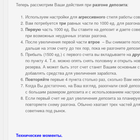
Теперь рассмотрим Ваши действия при
разгоне депозита
:
Используем настройки для
агрессивного
стиля работы сов
Вам потребуется
три
равных части по 1000 ед. для разгона
Первую
часть 1000 ед. Вы ставите на депозит и даете сов
при возможных неудачных этапах разгона.
После увеличения первой части
втрое
– Вы снимаете поло
дальше на этом счету до тех пор, пока не разгоните депоз
Прибыль (1500 ед.) с первого счета вы вкладываете на
дру
по пункту 4. Т.е. можно опять снять половину и открыть н
резерва. А может быть этот счет станет Вашим основным с
добавлять средства для увеличения заработка.
Повторяйте
первые 4 пункта столько раз, сколько Вам не
Когда Вы достаточно, на Ваш взгляд, разогнали свой депо
с большим размером депозита и с использованием настро
Если первый счет не дал увеличения депозита за планиру
повторяете схему разгона. Обычно хватает трех частей для
советника под рынок.
Технические моменты.