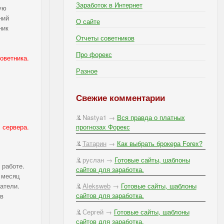
Заработок в Интернет
ую
ний
О сайте
ник
Отчеты советников
Про форекс
оветника.
Разное
Свежие комментарии
Nastya1 →
Вся правда о платных
S
сервера.
прогнозах Форекс
Татарин
→
Как выбрать брокера Forex?
руслан →
Готовые сайты, шаблоны
 работе.
сайтов для заработка.
 месяц
атели.
Aleksweb
→
Готовые сайты, шаблоны
сайтов для заработка.
 в
Сергей →
Готовые сайты, шаблоны
сайтов для заработка.