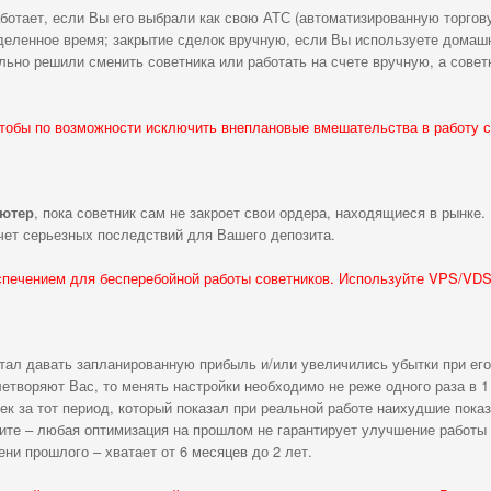
ботает, если Вы его выбрали как свою АТС (автоматизированную торгов
еделенное время; закрытие сделок вручную, если Вы используете домаш
ьно решили сменить советника или работать на счете вручную, а совет
чтобы по возможности исключить внеплановые вмешательства в работу с
ьютер
, пока советник сам не закроет свои ордера, находящиеся в рынке.
чет серьезных последствий для Вашего депозита.
спечением для бесперебойной работы советников. Используйте
VPS
/
VD
стал давать запланированную прибыль и/или увеличились убытки при его
етворяют Вас, то менять настройки необходимо не реже одного раза в 1
ек за тот период, который показал при реальной работе наихудшие показ
ните – любая оптимизация на прошлом не гарантирует улучшение работы
ни прошлого – хватает от 6 месяцев до 2 лет.