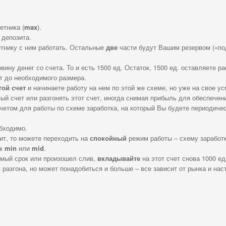
етника (
max
).
 депозита.
етнику с ним работать. Остальные
две
части будут Вашим резервом («по
вину денег со счета. То и есть 1500 ед. Остаток, 1500 ед. оставляете ра
ит до необходимого размера.
гой счет
и начинаете работу на нем по этой же схеме, но уже на свое у
овый счет или разгонять этот счет, иногда снимая прибыль для обеспечен
четом для работы по схеме заработка, на который Вы будете периодиче
обходимо.
зит, то можете переходить на
спокойный
режим работы – схему заработк
ек
min
или
mid
.
емый срок или произошел слив,
вкладывайте
на этот счет снова 1000 ед
 разгона, но может понадобиться и больше – все зависит от рынка и нас