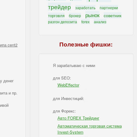
трейдер
заработать
партнерки
рынок
советник
торговля
брокер
разгон депозита
forex
анализ
Полезные фишки:
типа
cent
2
Я зарабатываю с ними
IBSI - Я зарабатываю с ними
для SEO:
у денег
WebEffector
IBSI - для SEO
ита и пр.
для Инвестиций:
IBSI - для Инвестиций
чивой
для Форекс:
Авто FOREX Трейдинг
Автоматическая торговая система
Invest-System
IBSI - для Форекс