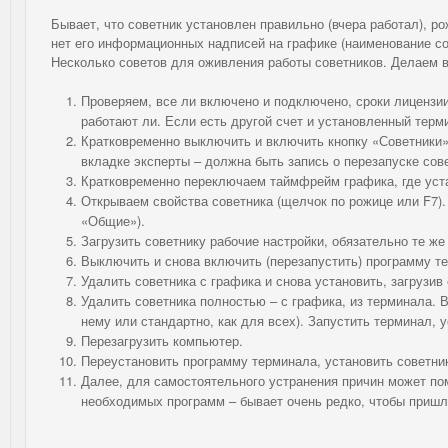
Бывает, что советник установлен правильно (вчера работал), р
нет его информационных надписей на графике (наименование со
Несколько советов для оживления работы советников. Делаем в 
Проверяем, все ли включено и подключено, сроки лицензии
работают ли. Если есть другой счет и установленный терми
Кратковременно выключить и включить кнопку «Советники»
вкладке эксперты – должна быть запись о перезапуске сов
Кратковременно переключаем таймфрейм графика, где уста
Открываем свойства советника (щелчок по рожице или
F
7)
«Общие»).
Загрузить советнику рабочие настройки, обязательно те же
Выключить и снова включить (перезапустить) программу т
Удалить советника с графика и снова установить, загрузив е
Удалить советника полностью – с графика, из терминала. 
нему или стандартно, как для всех). Запустить терминал, у
Перезагрузить компьютер.
Переустановить программу терминала, установить советник
Далее, для самостоятельного устранения причин может по
необходимых программ – бывает очень редко, чтобы пришл