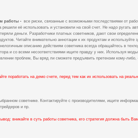
м работы -
все риски, связанные с возможными последствиями от раб
а решили её использовать и установили на свой счет. Не надо ругать ав
потеряли деньги. Разработчики платных советников, дают свои определе
дуктов. Читайте внимательно аннотации к их продуктам и используйте 
и нелогичным описанию действиям советника всегда обращайтесь в техп
втора и со всеми несоответствиями ищите правду у них. Используя моды
влении проблем, Вы вряд ли сможете предъявить претензии кому-либо, 
йте поработать на демо счете, перед тем как их использовать на реальн
ыбранном советнике. Контактируйте с производителями, ищите информа
трейдеров и пр.
ывод: вникайте в суть работы советника, его стратегия должна быть Вам