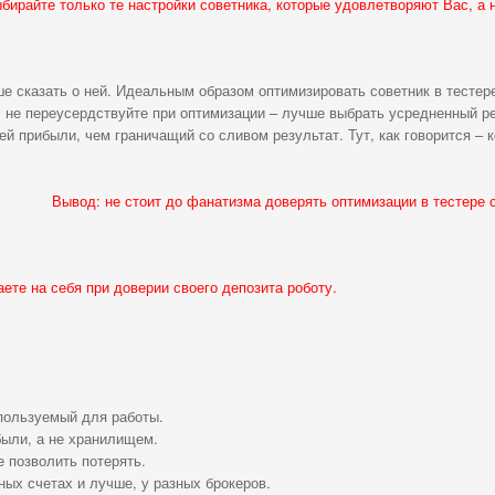
бирайте только те настройки советника, которые удовлетворяют Вас, а н
ше сказать о ней. Идеальным образом оптимизировать советник в тестер
, не переусердствуйте при оптимизации – лучше выбрать усредненный р
й прибыли, чем граничащий со сливом результат. Тут, как говорится – к
Вывод: не стоит до фанатизма доверять оптимизации в тестере с
те на себя при доверии своего депозита роботу.
спользуемый для работы.
ыли, а не хранилищем.
е позволить потерять.
зных счетах и лучше, у разных брокеров.