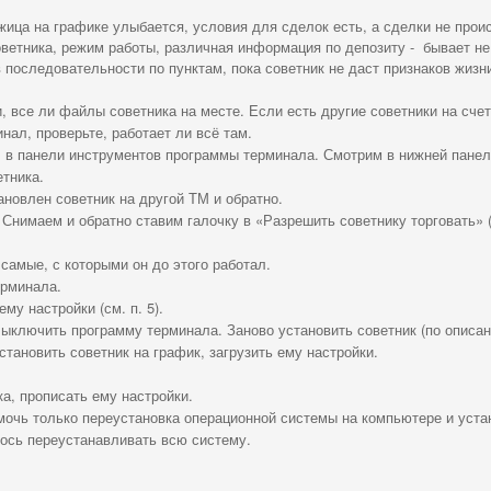
ожица на графике улыбается, условия для сделок есть, а сделки не прои
ветника, режим работы, различная информация по депозиту -
бывает не
последовательности по пунктам, пока советник не даст признаков жизн
, все ли файлы советника на месте. Если есть другие советники на счет
нал, проверьте, работает ли всё там.
 в панели инструментов программы терминала. Смотрим в нижней панел
етника.
новлен советник на другой ТМ и обратно.
. Снимаем и обратно ставим галочку в «Разрешить советнику торговать» 
 самые, с которыми он до этого работал.
ерминала.
му настройки (см. п. 5).
Выключить программу терминала. Заново установить советник (по описа
становить советник на график, загрузить ему настройки.
а, прописать ему настройки.
мочь только переустановка операционной системы на компьютере и уста
ось переустанавливать всю систему.