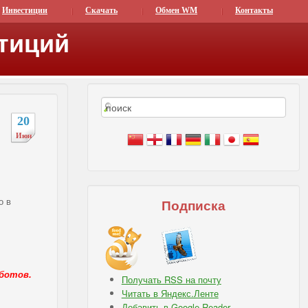
Инвестиции
Скачать
Обмен WM
Контакты
тиций
20
Июн
,
о в
Подписка
оботов.
Получать RSS на почту
Читать в Яндекс.Ленте
Добавить в Google Reader