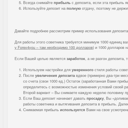
Всегда снимайте
прибыль
с депозита, если эта прибыль 
Используйте депозит на
полную
отдачу, поэтому не держи
Давайте подробнее рассмотрим пример использования депозит
Для работы этого советника требуется минимум 1000 единиц ва
у
Forex
4
you
– там необходимо 100 долларов
) и 1000 долларов 
Если Вашей целью является
заработок
, а не разгон депозита, 
Используем настройки для
умеренного
стиля работы совет
После
увеличения депозита
вдвое (примерно два-три мес
со счета (свои 1000 ед.) Остаток (заработанная Вами прибы
определитесь с возможностью изменения условий своей раб
Второй вариант – Вы снимаете каждую неделю половину п
Если Ваш депозит начинает давать
просадку
, Вы «долива
работы советника и вытягивания депозита в прибыль. Далее
Снимаемая прибыль
используется
Вами на свое усмотрен