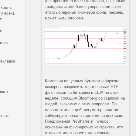
дня превысила 62000 долларов, поскольку
трейдеры стали более уверенными в том,
сходят,
что фьючерсный биржевой фонд, наконец,
 у всех).
может быть одобрен.
и:
е –
и во
(вкладка
Комиссия по ценным бумагам и биржам
намерена разрешить торги первым ETF
нию к
фьючерсов на биткойны в США на этой
неделе, сообщил Bloomberg со ссылкой на
людей, знакомых с этим вопросом. По
словам этих людей, регулятор вряд ли
заблокирует начало торговли продуктами.
новка
Предложения ProShares и Invesco
основаны на фьючерсных контрактах, что
отличает их от ранее отклоненных,