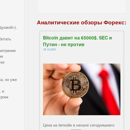
Аналитические обзоры Форекс:
душкой»),
Bitcoin давит на 65000$. SEC и
ботать
Путин - не против
смотрение
18.10.2021
ия
ски
а, но уже
. и
троек
Цена на биткойн в начале сегодняшнего