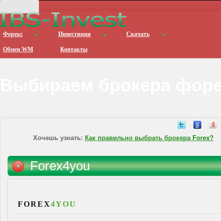
Форекс
Инвестиции
Скачать
Обмен WM
Контакты
Выбираем брокера форе
Хочешь узнать:
Как правильно выбрать брокера Forex?
Forex4you
FOREX
4YOU