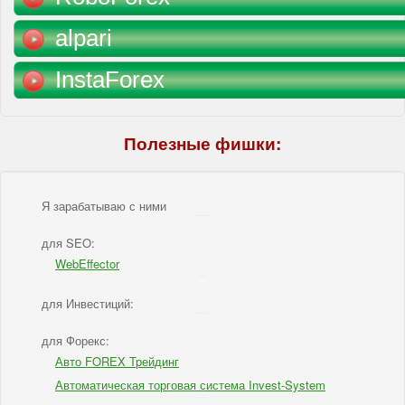
alpari
InstaForex
Полезные фишки:
Я зарабатываю с ними
IBSI - Я зарабатываю с ними
для SEO:
WebEffector
IBSI - для SEO
для Инвестиций:
IBSI - для Инвестиций
для Форекс:
Авто FOREX Трейдинг
Автоматическая торговая система Invest-System
IBSI - для Форекс