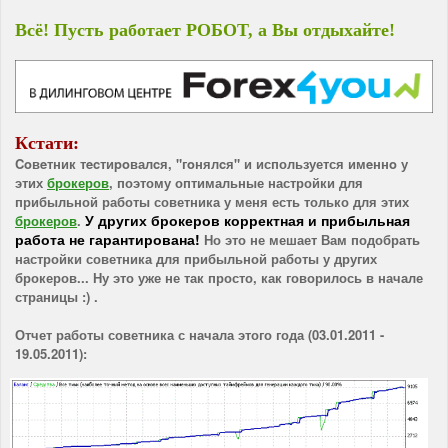
Bcё! Пycть работает POБOT, а Вы oтдыxaйте!
Кcтати:
Coвeтник тecтиpoвалcя, "гoнялcя" и используется имeннo у
этих
брокеров
, поэтому оптимальные настройки для
прибыльной работы советника у меня есть только для этих
У других брокеров корректная и прибыльная
брокеров
.
работа не гарантирована!
Но это не мешает Вам подобрать
настройки советника для прибыльной работы у других
брокеров... Ну это уже не так просто, как говорилось в начале
страницы :) .
Отчет работы советника с начала этого года (03.01.2011 -
19.05.2011):