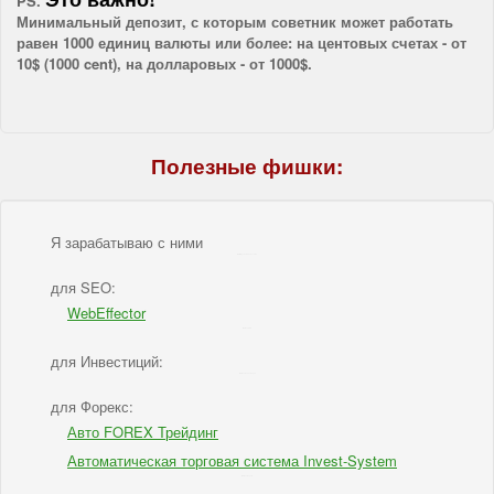
PS.
Минимальный депозит, с которым советник может работать
равен 1000 единиц валюты или более: на центовых счетах - от
10$ (1000 cent), на долларовых - от 1000$.
Полезные фишки:
Я зарабатываю с ними
IBSI - Я зарабатываю с ними
для SEO:
WebEffector
IBSI - для SEO
для Инвестиций:
IBSI - для Инвестиций
для Форекс:
Авто FOREX Трейдинг
Автоматическая торговая система Invest-System
IBSI - для Форекс