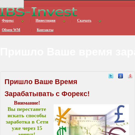
Форекс
Инвестиции
Скачать
Обмен WM
Контакты
Пришло Ваше время зар
Пришло Ваше Время
Зарабатывать с Форекс!
Внимание!
Вы перестанете
искать способы
заработка в Сети
уже через 15
минут!