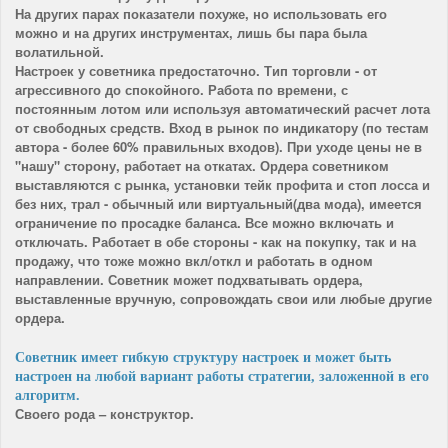
На других парах показатели похуже, но использовать его
можно и на других инструментах, лишь бы пара была
волатильной.
Настроек у советника предостаточно. Тип торговли - от
агрессивного до спокойного. Работа по времени, с
постоянным лотом или используя автоматический расчет лота
от свободных средств. Вход в рынок по индикатору (по тестам
автора - более 60% правильных входов). При уходе цены не в
"нашу" сторону, работает на откатах. Ордера советником
выставляются с рынка, установки тейк профита и стоп лосса и
без них, трал - обычный или виртуальный(два мода), имеется
ограничение по просадке баланса. Все можно включать и
отключать. Работает в обе стороны - как на покупку, так и на
продажу, что тоже можно вкл/откл и работать в одном
направлении. Советник может подхватывать ордера,
выставленные вручную, сопровождать свои или любые другие
ордера.
Советник имеет гибкую структуру настроек и может быть
настроен на любой вариант работы стратегии, заложенной в его
алгоритм.
Своего рода – конструктор.