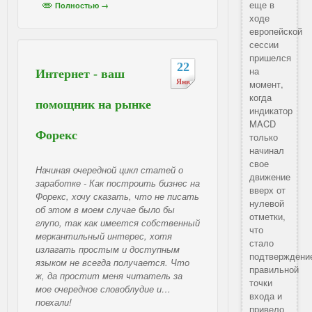
еще в
Полностью →
ходе
европейской
сессии
пришелся
22
на
Интернет - ваш
момент,
Янв
когда
помощник на рынке
индикатор
MACD
Форекс
только
начинал
свое
Начиная очередной цикл статей о
движение
заработке - Как построить бизнес на
вверх от
Форекс, хочу сказать, что не писать
нулевой
об этом в моем случае было бы
отметки,
глупо, так как имеется собственный
что
меркантильный интерес, хотя
стало
излагать простым и доступным
подтверждени
языком не всегда получается. Что
правильной
ж, да простит меня читатель за
точки
мое очередное словоблудие и…
входа и
поехали!
привело