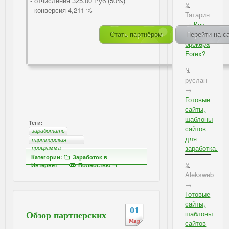
- отчисления 325.00 Руб (50%)
- конверсия 4,211 %
Татарин
→
Как
выбрать
Стать партнёром
Перейти на с
брокера
Forex?
руслан
→
Готовые
сайты,
шаблоны
Теги:
сайтов
заработать
для
партнерская
заработка.
программа
Категории:
Заработок в
Интернет
Полностью →
Aleksweb
→
Готовые
сайты,
01
шаблоны
Обзор партнерских
Мар
сайтов