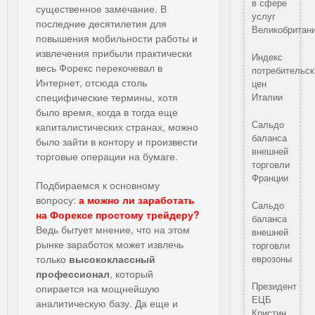
в сфере
существенное замечание. В
услуг
последние десятилетия для
Великобритан
повышения мобильности работы и
извлечения прибыли практически
Индекс
весь Форекс перекочевал в
потребительск
Интернет, отсюда столь
цен
специфические термины, хотя
Италии
было время, когда в тогда еще
Сальдо
капиталистических странах, можно
баланса
было зайти в контору и произвести
внешней
торговые операции на бумаге.
торговли
Франции
Подбираемся к основному
вопросу:
а можно ли заработать
Сальдо
на Форексе простому трейдеру?
баланса
Ведь бытует мнение, что на этом
внешней
рынке заработок может извлечь
торговли
только
высококлассный
еврозоны
профессионал
, который
Президент
опирается на мощнейшую
ЕЦБ
аналитическую базу. Да еще и
Кристин