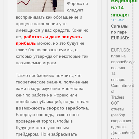
Видеопрог
Форекс не
на 14
следует
января
воспринимать как обогащение и
14.1.2022
процесс накопления уже
Сигналы
имеющихся у вас средств. Конечно
по паре
же,
работать и
даже
получать
EURUSD:
прибыль
можно, но это будут не
такие баснословные суммы, о
EUR/USD:
которых утверждают некоторые так
план на
европейскую
называемые игроки.
сессию
14
Также необходимо помнить, что
января.
теоретические знания, полученные
Commitment
вами в ходе изучения множества
of
книг по работе на Форекс или
Traders
подобных публикаций, не дают вам
COT
возможность скорого заработка
.
отчеты
В первую очередь, важен опыт
(разбор
проведения торгов, чтобы в
вчерашних
сделок).
будущем стать успешным
Дальнейший
трейдером. Но и забрасывать
рост