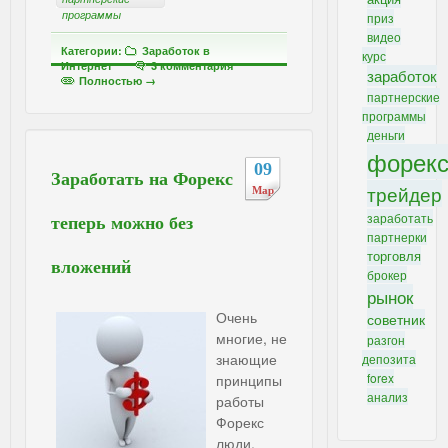
программы
приз
видео
Категории:
Заработок в
курс
Интернет
3 комментария
заработок
Полностью →
партнерские
программы
деньги
форек
09
Заработать на Форекс
трейдер
Мар
заработать
теперь можно без
партнерки
торговля
вложений
брокер
рынок
Очень
советник
многие, не
разгон
знающие
депозита
forex
принципы
анализ
работы
Форекс
люди,