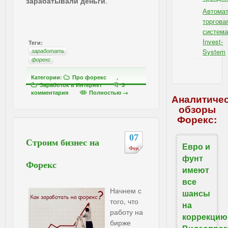
зарабатывали деньги
.
Автомат
торгова
систем
Invest-
Теги:
заработать
System
форекс
IBSI - для Форекс
Категории:
Про форекс
,
Заработок в Интернет
3
комментария
Полностью →
Аналитиче
обзоры
Форекс:
07
Строим бизнес на
Евро и
Фев
фунт
Форекс
имеют
все
Начнем с
шансы
того, что
на
работу на
коррекцию
бирже