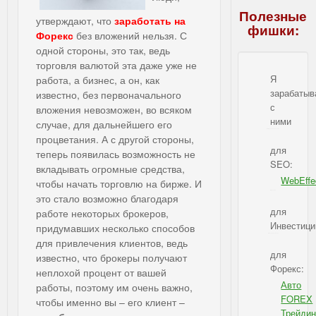
Полезные
утверждают, что
заработать на
фишки:
Форекс
без вложений нельзя. С
одной стороны, это так, ведь
торговля валютой эта даже уже не
Я
работа, а бизнес, а он, как
зарабаты
известно, без первоначального
с
вложения невозможен, во всяком
ними
случае, для дальнейшего его
IBSI - Я зарабатываю с ними
процветания. А с другой стороны,
для
теперь появилась возможность не
SEO:
вкладывать огромные средства,
WebEffe
чтобы начать торговлю на бирже. И
IBSI - для SEO
это стало возможно благодаря
для
работе некоторых брокеров,
Инвестици
придумавших несколько способов
IBSI - для Инвестиций
для привлечения клиентов, ведь
для
известно, что брокеры получают
Форекс:
неплохой процент от вашей
Авто
работы, поэтому им очень важно,
FOREX
чтобы именно вы – его клиент –
Трейдин