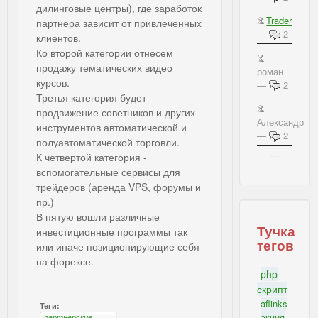
дилинговые центры), где заработок
Trader
партнёра зависит от привлеченных
—
2
клиентов.
Ко второй категории отнесем
продажу тематических видео
роман
курсов.
—
2
Третья категория будет -
продвижение советников и других
Александр
инструментов автоматической и
—
2
полуавтоматической торговли.
К четвертой категория -
IBSI - Важное на блоге
вспомогательные сервисы для
трейдеров (аренда VPS, форумы и
пр.)
В пятую вошли различные
Тучка
инвестиционные программы так
тегов
или иначе позиционирующие себя
на форексе.
php
скрипт
aflinks
Теги:
акция
партнерские