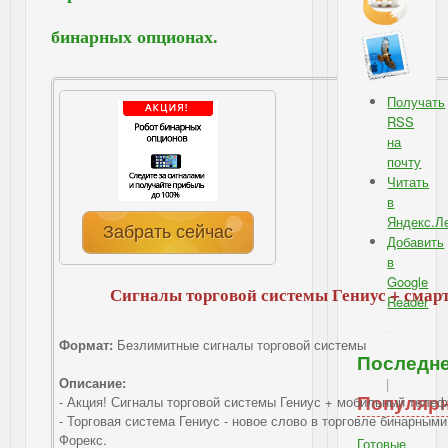
бинарных опционах.
Получать
RSS
на
почту
Читать
в
Яндекс.Л
Забрать сейчас
Добавить
в
Google
Сигналы торговой системы Гениус + смарт
Reader
IBSI - Подписка: RSS, e-mail
Формат:
Безлимитные сигналы торговой системы
Последн
Описание:
|
Популяр
- Акция! Сигналы торговой системы Гениус + мобильный телеф
- Торговая система Гениус - новое слово в торговле бинарным
Форекс.
Готовые