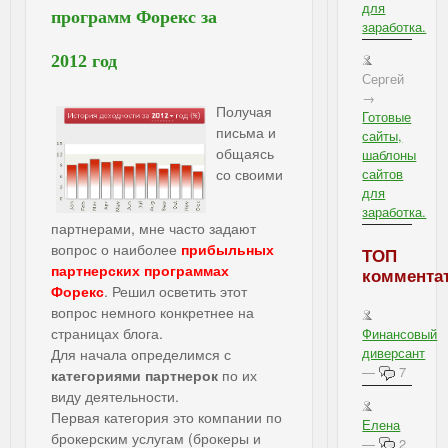
для
программ Форекс за
заработка.
2012 год
Сергей
→
Получая
Готовые
письма и
сайты,
общаясь
шаблоны
со своими
сайтов
для
заработка.
партнерами, мне часто задают
вопрос о наиболее
прибыльных
ТОП
партнерских программах
коммента
Форекс
. Решил осветить этот
вопрос немного конкретнее на
страницах блога.
Финансовый
диверсант
Для начала определимся с
—
7
категориями партнерок
по их
виду деятельности.
Первая категория это компании по
Елена
брокерским услугам (брокеры и
—
2