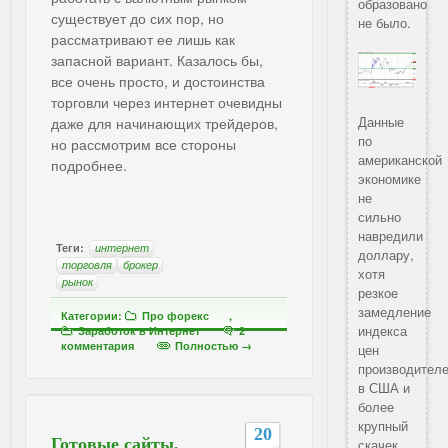
образовано
существует до сих пор, но
не было.
рассматривают ее лишь как
запасной вариант. Казалось бы,
все очень просто, и достоинства
торговли через интернет очевидны
Данные
даже для начинающих трейдеров,
по
но рассмотрим все стороны
американской
подробнее.
экономике
не
сильно
навредили
Теги:
интернет
доллару,
торговля
брокер
хотя
рынок
резкое
замедление
Категории:
Про форекс
,
индекса
Заработок в Интернет
2
комментария
Полностью →
цен
производител
в США и
более
крупный
20
Готовые сайты,
скачек