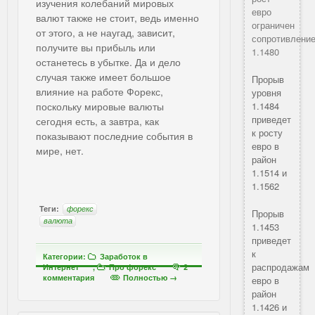
изучения колебаний мировых
евро
валют также не стоит, ведь именно
ограничен
от этого, а не наугад, зависит,
сопротивлени
получите вы прибыль или
1.1480
останетесь в убытке. Да и дело
случая также имеет большое
Прорыв
влияние на работе Форекс,
уровня
поскольку мировые валюты
1.1484
приведет
сегодня есть, а завтра, как
к росту
показывают последние события в
евро в
мире, нет.
район
1.1514 и
1.1562
Теги:
форекс
Прорыв
валюта
1.1453
приведет
к
Категории:
Заработок в
распродажам
Интернет
,
Про форекс
2
комментария
Полностью →
евро в
район
1.1426 и