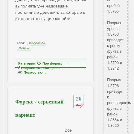
пробой
выполнять уже надоевшие
1.3755
постоянные действия, за которые в
итоге платят сущие копейки.
Прорыв
уровня
1.3753
приведет
Теги:
заработок
к росту
Форекс
фунта в
район
1.3790 и
Категории:
Про форекс
,
1.3842
Заработок в Интернет
Полностью →
Прорыв
1.3706
приведет
к
26
Форекс - серьезный
распродажам
Янв
фунта в
район
вариант
1.3664 и
1.3620
Все