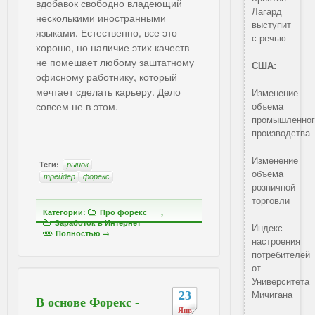
вдобавок свободно владеющий
Лагард
несколькими иностранными
выступит
языками. Естественно, все это
с речью
хорошо, но наличие этих качеств
не помешает любому заштатному
США:
офисному работнику, который
мечтает сделать карьеру. Дело
Изменение
совсем не в этом.
объема
промышленног
производства
Изменение
Теги:
рынок
объема
трейдер
форекс
розничной
торговли
Категории:
Про форекс
,
Заработок в Интернет
Индекс
Полностью →
настроения
потребителей
от
Университета
Мичигана
23
В основе Форекс -
Янв