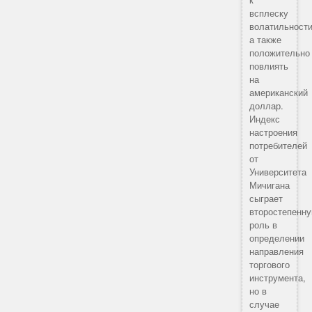
всплеску
волатильности
а также
положительно
повлиять
на
американский
доллар.
Индекс
настроения
потребителей
от
Университета
Мичигана
сыграет
второстепенн
роль в
определении
направления
торгового
инструмента,
но в
случае