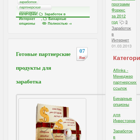
заработок
программ
партнерские
Форекс
программы
Категории:
Заработок в
за 2012
Интернет
,
Бинарные
год
3
опционы
Полностью →
Заработок
в
Интернет
01.03.2013
07
Готовые партнерские
Категор
Янв
продукты для
Aflinks -
Менеджер
заработка
партнерских
ссылок
Бинарные
опционы
для
Инвесторов
Заработок
в