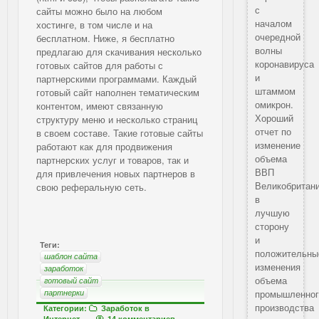
с
сайты можно было на любом
началом
хостинге, в том числе и на
очередной
бесплатном. Ниже, я бесплатно
волны
предлагаю для скачивания несколько
коронавируса
готовых сайтов для работы с
и
партнерскими программами. Каждый
штаммом
готовый сайт наполнен тематическим
омикрон.
контентом, имеют связанную
Хороший
структуру меню и несколько страниц
отчет по
в своем составе. Такие готовые сайты
изменение
работают как для продвижения
объема
партнерских услуг и товаров, так и
ВВП
для привлечения новых партнеров в
Великобритан
свою реферальную сеть.
в
лучшую
сторону
и
Теги:
положительны
шаблон сайта
изменения
заработок
объема
готовый сайт
партнерки
промышленног
производства
Категории:
Заработок в
Интернет
14 комментариев