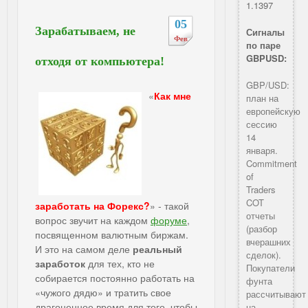
1.1397
05
Зарабатываем, не
Сигналы
Фев
по паре
GBPUSD:
отходя от компьютера!
GBP/USD:
«
Как мне
план на
европейскую
сессию
14
января.
Commitment
of
Traders
COT
заработать на Форекс?
» - такой
отчеты
вопрос звучит на каждом
форуме
,
(разбор
посвященном валютным биржам.
вчерашних
И это на самом деле
реальный
сделок).
заработок
для тех, кто не
Покупатели
собирается постоянно работать на
фунта
«чужого дядю» и тратить свое
рассчитывают
драгоценное время для того, чтобы
на