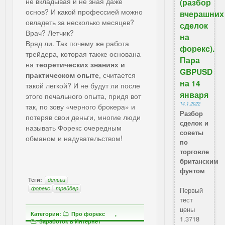
не вкладывая и не зная даже
(разбор
основ? И какой профессией можно
вчерашних
овладеть за несколько месяцев?
сделок
Врач? Летчик?
на
Вряд ли. Так почему же работа
форекс).
трейдера, которая также основана
Пара
на
теоретических знаниях и
GBPUSD
практическом опыте
, считается
на 14
такой легкой? И не будут ли после
января
этого печального опыта, придя вот
14.1.2022
так, по зову «черного брокера» и
Разбор
потеряв свои деньги, многие люди
сделок и
называть Форекс очередным
советы
обманом и надувательством!
по
торговле
британским
фунтом
Теги:
деньги
форекс
трейдер
Первый
тест
цены
Категории:
Про форекс
,
1.3718
Заработок в Интернет