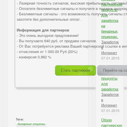
- Лазерная точность сигналов, высокая прибыльность системы
партнерские
- Оплатите безлимитные сигналы и получите в подарок андро
продукты
- Безлимитные сигналы - это возможность получать сигналы с
для
захотите без дополнительных оплат.
заработка
на
Информация для партнеров
бинарных
- Это очень выгодное предложение!
опционах.
- Вы получаете 640 руб. от продажи сигналов.
Заработок
- От Вас потребуется реклама Вашей партнерской ссылки в ин
в
- отчисления от 1 000.00 Руб (20%)
Интернет
- конверсия 0,962 %
07.01.2015
Готовые
Стать партнёром
Перейти на с
партнерские
продукты
для
заработка
Заработок
в
Интернет
07.01.2015
Теги:
Обзор
бинарные опционы
партнерских