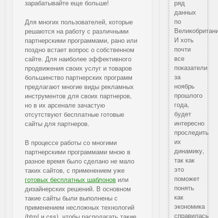
зарабатывайте еще больше!
ряд
данных
по
Для многих пользователей, которые
Великобритани
решаются на работу с различными
И хоть
партнерскими программами, рано или
почти
поздно встает вопрос о собственном
все
сайте. Для наиболее эффективного
показатели
продвижения своих услуг и товаров
за
большинство партнерских программ
ноябрь
предлагают многие виды рекламных
прошлого
инструментов для своих партнеров,
года,
но в их арсенале зачастую
будет
отсутствуют бесплатные готовые
интересно
сайты для партнеров.
проследить
их
В процессе работы со многими
динамику,
партнерскими программами мною в
так как
разное время было сделано не мало
это
таких сайтов, с применением уже
поможет
готовых бесплатных шаблонов
или
понять
дизайнерских решений. В основном
как
такие сайты были выполнены с
экономика
применением несложных технологий
справилась
(html и css), чтобы располагать такие