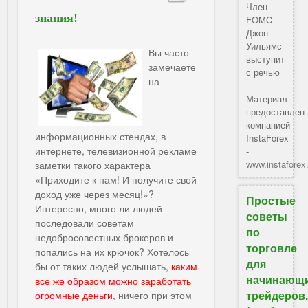
Член
знания!
FOMC
Джон
Уильямс
Вы часто
выступит
замечаете
с речью
на
Материал
предоставлен
компанией
информационных стендах, в
InstaForex
интернете, телевизионной рекламе
-
www.instafore
заметки такого характера
«Приходите к нам! И получите свой
доход уже через месяц!»?
Простые
Интересно, много ли людей
советы
последовали советам
по
недобросовестных брокеров и
торговле
попались на их крючок? Хотелось
для
бы от таких людей услышать,
каким
начинающ
все же образом можно заработать
трейдеров
огромные деньги
, ничего при этом