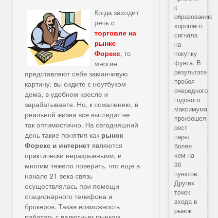
к
Когда заходит
образованию
речь о
хорошего
торговле на
сигнала
рынке
на
Форекс
, то
покупку
фунта. В
многие
результате
представляют себе заманчивую
пробоя
картину: вы сидите с ноутбуком
очередного
дома, в удобном кресле и
годового
зарабатываете. Но, к сожалению, в
максимума
реальной жизни все выглядит не
произошел
так оптимистично. На сегодняшний
рост
день такие понятия как
рынок
пары
Форекс и интернет
являются
более
чем на
практически неразрывными, и
30
многим тяжело поверить, что еще в
пунктов.
начале 21 века связь
Других
осуществлялась при помощи
точек
стационарного телефона и
входа в
брокеров. Такая возможность
рынок
работать с валютным рынком