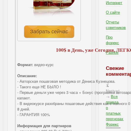
Интернет
О сайте
Отчеты
советников
Забрать сейчас
Про
форекс
100$ в День, уже Сегодня, ЛЕГКО 
Разное
Формат:
видео-курс
Свежие
коммента
Описание:
- Авторская пошаговая методика от Дениса Кузнецова.
- Такого еще НЕ БЫЛО !
Nastya1
- Первые деньги уже через 3 часа + Бонус (программа автозара
→
Вся
капают.
правда
- В видеокурсе разобраны пошаговые действия как с полного 0 
о
8 дней.
платных
- ГАРАНТИЯ 100%
прогнозах
Форекс
Информация для партнеров