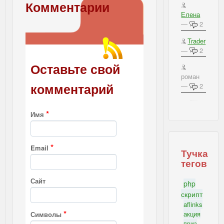
Комментарии
Елена
—
2
Trader
—
2
Оставьте свой
роман
комментарий
—
2
IBSI - Важное на блоге
*
Имя
*
Email
Тучка
тегов
Сайт
php
скрипт
aflinks
*
акция
Символы
приз