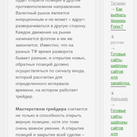
Татарин
противоположном направлении.
→
Как
Валютный рынок является
выбрать
инерционным и не может « вдруг»
брокера
разворачиваться в другую сторону.
Forex?
Каждое движение на рынке
начинается флэтом и им же
руслан
закончится. Известно, что на
→
разных ТФ время разворота
Готовые
бывает разным, и открытие новых,
сайты,
обратных позиций должно
шаблоны
осуществляться по сигналу входа,
сайтов
который рассчитан для
для
заработка.
определенного интервала
времени, на котором работает
трейдер.
Aleksweb
→
Мастерством трейдера
считается
Готовые
не только в способность открыть
сайты,
верную позицию, хотя это тоже
шаблоны
очень важное умение. А открытие
сайтов
для
позиций и закрытие всей сделки –