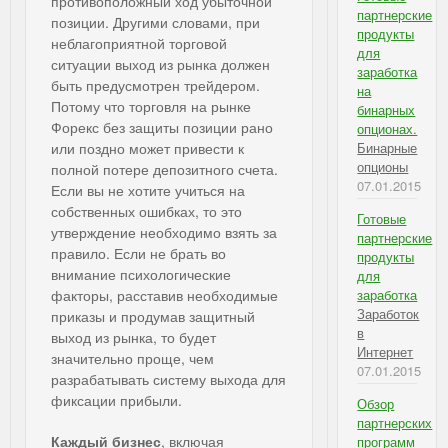
противоположный ход убыточной
партнерские
позиции. Другими словами, при
продукты
неблагоприятной торговой
для
ситуации выход из рынка должен
заработка
быть предусмотрен трейдером.
на
Потому что торговля на рынке
бинарных
Форекс без защиты позиции рано
опционах.
или поздно может привести к
Бинарные
опционы
полной потере депозитного счета.
07.01.2015
Если вы не хотите учиться на
собственных ошибках, то это
Готовые
утверждение необходимо взять за
партнерские
правило. Если не брать во
продукты
внимание психологические
для
факторы, расставив необходимые
заработка
Заработок
приказы и продумав защитный
в
выход из рынка, то будет
Интернет
значительно проще, чем
07.01.2015
разрабатывать систему выхода для
фиксации прибыли.
Обзор
партнерских
Каждый бизнес
, включая
программ