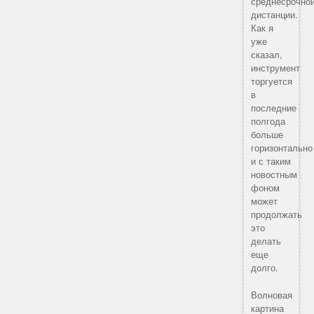
среднесрочно
дистанции.
Как я
уже
сказал,
инструмент
торгуется
в
последние
полгода
больше
горизонтально
и с таким
новостным
фоном
может
продолжать
это
делать
еще
долго.
Волновая
картина