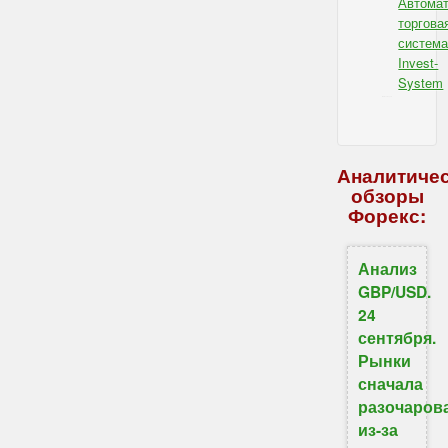
Автомат
торгова
систем
Invest-
System
IBSI - для Форекс
Аналитиче
обзоры
Форекс:
Анализ
GBP/USD.
24
сентября.
Рынки
сначала
разочаров
из-за