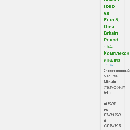
USDX
vs
Euro &
Great
Britain
Pound
- h4.
Комплекс
анализ
24.9.2021
Операционный
масштаб
Minute
(таймфрейм
h4
)
#USDX
vs
EUR/USD
&
GBP/USD