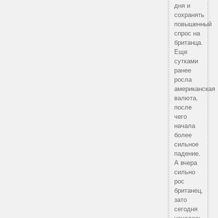
дня и
сохранять
повышенный
спрос на
британца.
Еще
сутками
ранее
росла
американская
валюта,
после
чего
начала
более
сильное
падение.
А вчера
сильно
рос
британец,
зато
сегодня
началось