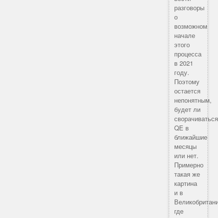
разговоры
о
возможном
начале
этого
процесса
в 2021
году.
Поэтому
остается
непонятным,
будет ли
сворачиватьс
QE в
ближайшие
месяцы
или нет.
Примерно
такая же
картина
и в
Великобритани
где