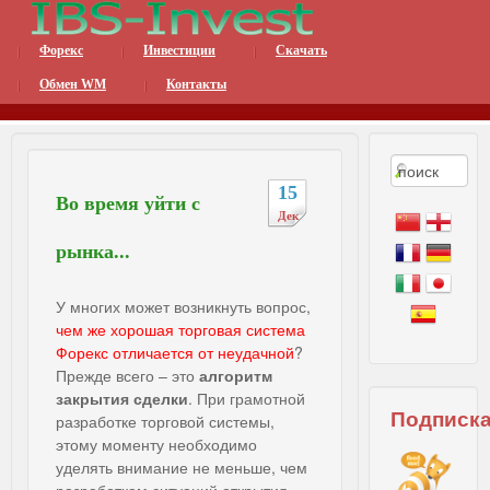
Форекс
Инвестиции
Скачать
Интернет Бизнес Систе
Обмен WM
Контакты
15
Во время уйти с
Дек
рынка...
У многих может возникнуть вопрос,
чем же хорошая торговая система
Форекс отличается от неудачной
?
Прежде всего – это
алгоритм
закрытия сделки
. При грамотной
Подписк
разработке торговой системы,
этому моменту необходимо
уделять внимание не меньше, чем
разработкам ситуаций открытия