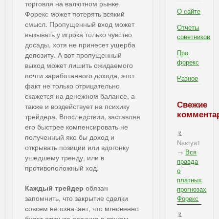
торговля на валютном рынке
О сайте
Форекс может потерять всякий
смысл. Пропущенный вход может
Отчеты
вызывать у игрока только чувство
советников
досады, хотя не принесет ущерба
Про
депозиту. А вот пропущенный
форекс
выход может лишить ожидаемого
почти заработанного дохода, этот
Разное
факт не только отрицательно
скажется на денежном балансе, а
Свежие
также и воздействует на психику
коммента
трейдера. Впоследствии, заставляя
его быстрее компенсировать не
полученный яко бы доход и
Nastya1
открывать позиции или вдогонку
→
Вся
ушедшему тренду, или в
правда
противоположный ход.
о
платных
Каждый трейдер
обязан
прогнозах
запомнить, что закрытие сделки
Форекс
совсем не означает, что мгновенно
будет открыта позиция в другом