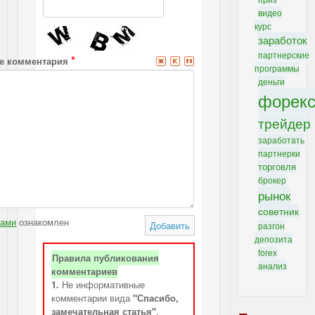
видео
курс
заработок
партнерские
*
е комментария
программы
деньги
форек
трейдер
заработать
партнерки
торговля
брокер
рынок
советник
лами
ознакомлен
Добавить
разгон
депозита
forex
Правила публикования
анализ
комментариев
1.
Не информативные
комментарии вида
"Спасибо,
замечательная статья"
,