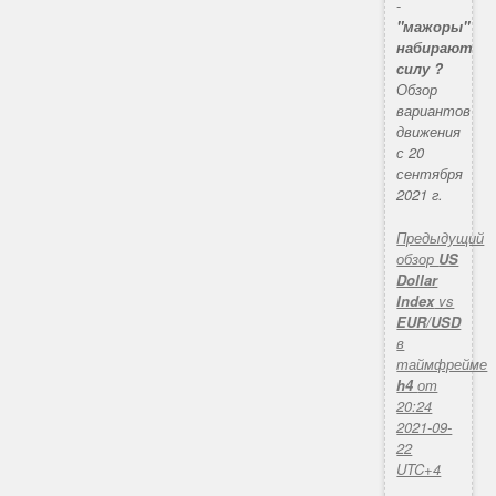
-
"мажоры"
набирают
силу ?
Обзор
вариантов
движения
с 20
сентября
2021 г.
Предыдущий
обзор
US
Dollar
Index
vs
EUR/USD
в
таймфрейме
h4
от
20:24
2021-09-
22
UTC+4