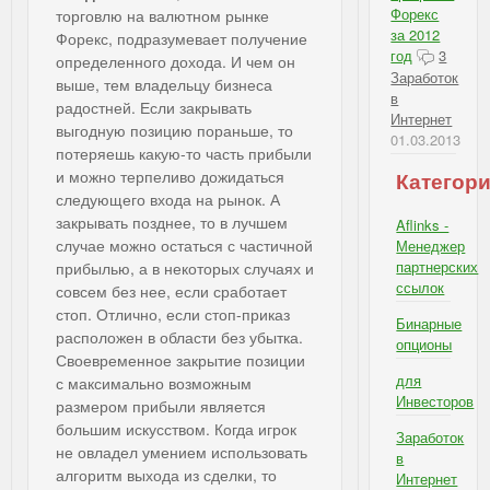
Форекс
торговлю на валютном рынке
за 2012
Форекс, подразумевает получение
год
3
определенного дохода. И чем он
Заработок
выше, тем владельцу бизнеса
в
радостней. Если закрывать
Интернет
выгодную позицию пораньше, то
01.03.2013
потеряешь какую-то часть прибыли
и можно терпеливо дожидаться
Категор
следующего входа на рынок. А
закрывать позднее, то в лучшем
Aflinks -
случае можно остаться с частичной
Менеджер
партнерских
прибылью, а в некоторых случаях и
ссылок
совсем без нее, если сработает
стоп. Отлично, если стоп-приказ
Бинарные
расположен в области без убытка.
опционы
Своевременное закрытие позиции
для
с максимально возможным
Инвесторов
размером прибыли является
большим искусством. Когда игрок
Заработок
не овладел умением использовать
в
алгоритм выхода из сделки, то
Интернет