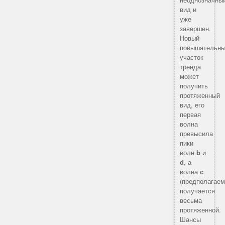
вид и
уже
завершен.
Новый
повышательн
участок
тренда
может
получить
протяженный
вид, его
первая
волна
превысила
пики
волн
b
и
d
, а
волна
с
(предполагаем
получается
весьма
протяженной.
Шансы