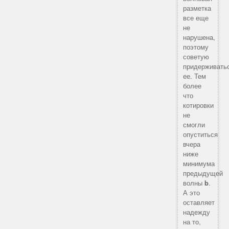
разметка
все еще
не
нарушена,
поэтому
советую
придерживать
ее. Тем
более
что
котировки
не
смогли
опуститься
вчера
ниже
минимума
предыдущей
волны
b
.
А это
оставляет
надежду
на то,