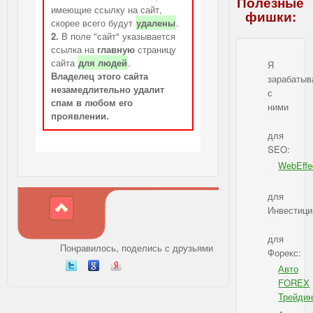
Полезные
имеющие ссылку на сайт,
фишки:
скорее всего будут
удалены
.
2.
В поле "сайт" указывается
ссылка на
главную
страницу
сайта
для людей
.
Я
Владелец этого сайта
зарабаты
незамедлительно удалит
с
спам в любом его
ними
проявлении.
IBSI - Я зарабатываю с ними
для
SEO:
WebEffe
IBSI - для SEO
для
Инвестици
IBSI - для Инвестиций
для
Понравилось, поделись с друзьями
Форекс:
Авто
FOREX
Трейдин