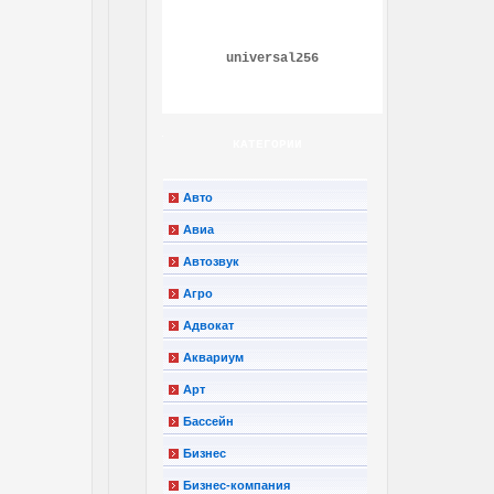
universal256
КАТЕГОРИИ
Авто
Авиа
Автозвук
Агро
Адвокат
Аквариум
Арт
Бассейн
Бизнес
Бизнес-компания