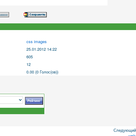
css images
25.01.2012 14:22
605
12
0.00 (0 Голос(ов))
Следующий 
uni