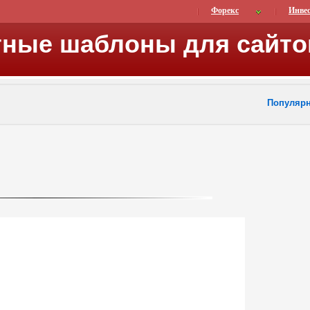
Форекс
Инве
тные шаблоны для сайто
Популяр