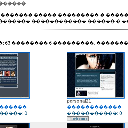
������
�������� ����� ��������� � ����
������ ������������ ������ � ������
 63 �������� 6 ���������. ��������: 
personal21
������
������������
����: 0
�����������: 0