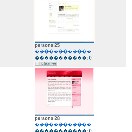
personal25
������������
�����������: 0
personal28
������������
�����������: 0