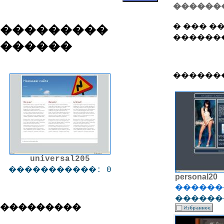
������
� ��� �
���������
�������
������
�������:
universal205
�����������: 0
personal20
������
�������
���������