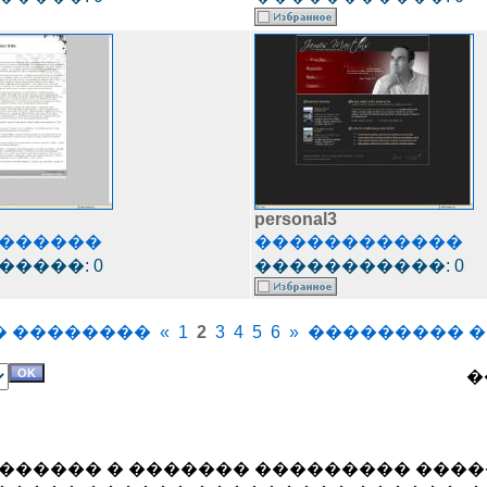
personal3
������
������������
����: 0
�����������: 0
� ��������
«
1
2
3
4
5
6
»
��������� �
�
������ � ������� ��������� ���