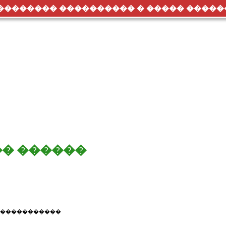
��������� ���������� � ����� �����
�� ������
 ������������