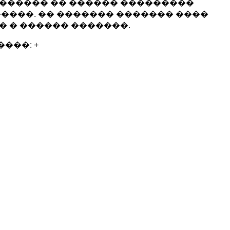
������� �� ������ ���������
����. �� ������� ������� ����
� � ������ �������.
���: +