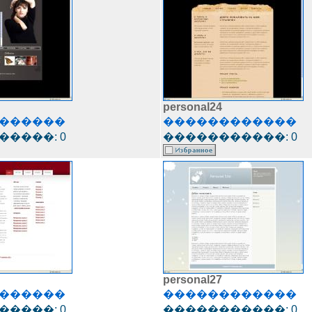
personal24
������
������������
����: 0
�����������: 0
personal27
������
������������
����: 0
�����������: 0