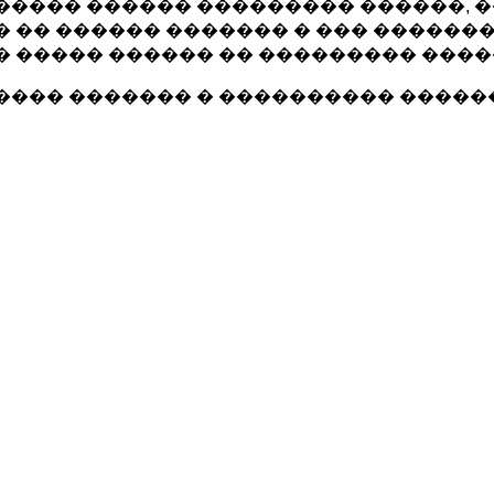
���� ������ ��������� ������, 
 �� ������ ������� � ��� �������
 ����� ������ �� ��������� ����
��� ������� � ���������� ������