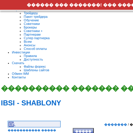
�������� ������ ������� ����������
������ ��� �������! ��� ��
Форекс
Трейдеру
Пакет трейдера
Обучение
Советники
Брокеры
Советники +
Партнерам
Супер партнерка
Всем
Анонсы
Способ оплаты
Инвестиции
Правила
Доступность
Скачать
Файлы форекс
Шаблоны сайтов
Обмен WM
Контакты
���������� ������� �
IBSI - SHABLONY
�������
/
����������� �����