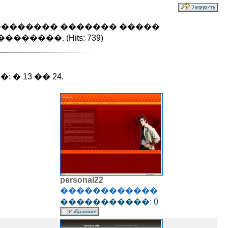
�������� ������� �����
���. (Hits: 739)
� 13 �� 24.
personal22
������������
�����������: 0