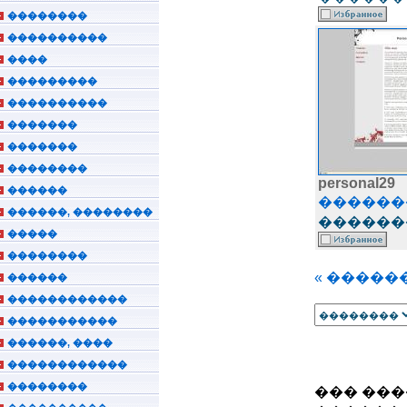
��������
����������
����
���������
����������
�������
�������
��������
personal29
������
������
������, ��������
�������
�����
��������
« �����
������
������������
�����������
������, ����
������������
��������
��� ���