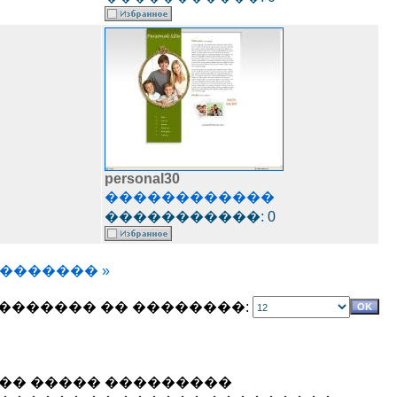
personal30
������������
�����������: 0
������� »
������� �� ��������:
��� ����� ���������