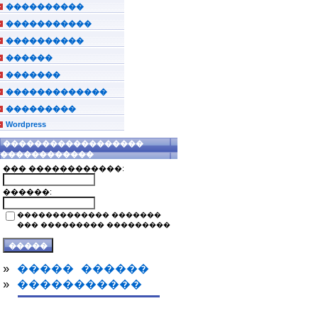
����������
�����������
����������
������
�������
�������������
���������
Wordpress
������������������
������������
��� ������������:
������:
������������� �������
��� ��������� ���������
»
����� ������
»
�����������