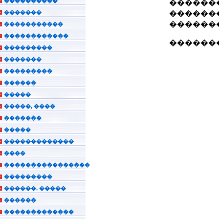
����������
�������
�������
�������
�������
�����������
������������
�������
���������
�������
���������
������
�����
�����, ����
�������
�����
�������������
����
����������������
���������
������, �����
������
�������������