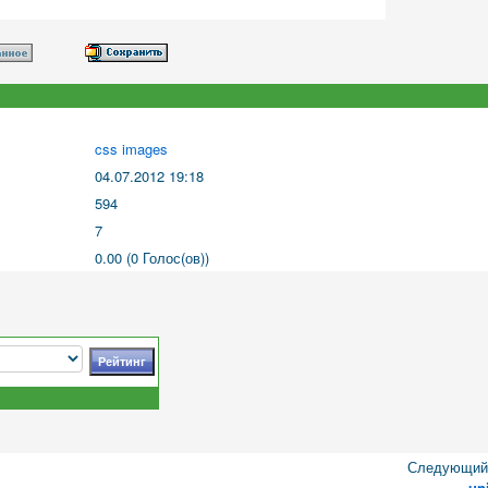
css images
04.07.2012 19:18
594
7
0.00 (0 Голос(ов))
Следующий 
un