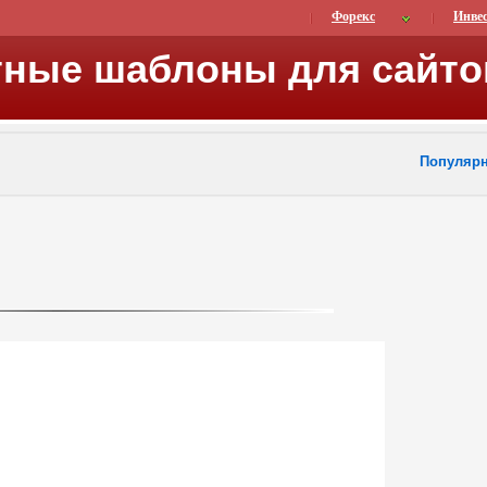
Форекс
Инве
тные шаблоны для сайто
Популяр