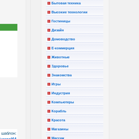
Бытовая техника
Высокие технологии
Гостиницы
Дизайн
Домоводство
Е-коммерция
Животные
Здоровье
Знакомства
Игры
Индустрия
Компьютеры
Корабль
Красота
Магазины
шаблон:
iversal64
Массаж