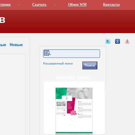
стиции
Скачать
Обмен WM
Контакты
в
ные
Новые
Расширенный поиск
СЛУЧАЙНЫЙ ШАБЛОН