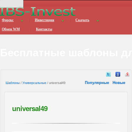
Форекс
Инвестиции
Скачать
Обмен WM
Контакты
Бесплатные шаблоны дл
Популярные
Новые
Шаблоны
/
Универсальные
/ universal49
universal49