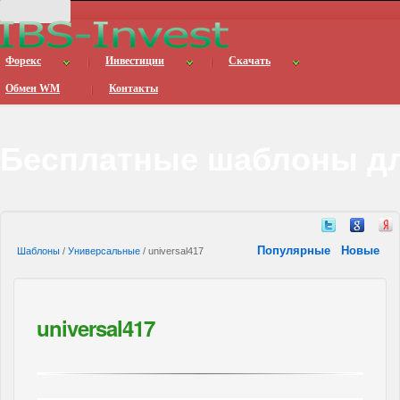
Форекс
Инвестиции
Скачать
Обмен WM
Контакты
Бесплатные шаблоны дл
Популярные
Новые
Шаблоны
/
Универсальные
/ universal417
universal417