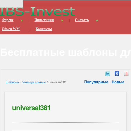
Форекс
Инвестиции
Скачать
Обмен WM
Контакты
Бесплатные шаблоны дл
Популярные
Новые
Шаблоны
/
Универсальные
/ universal381
universal381