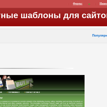
Форекс
Инве
тные шаблоны для сайто
Популяр