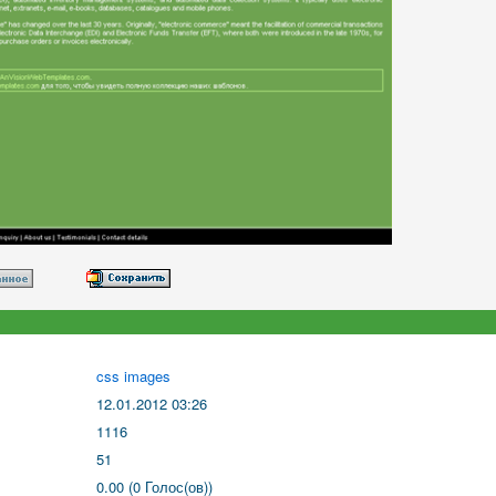
css images
12.01.2012 03:26
1116
51
0.00 (0 Голос(ов))