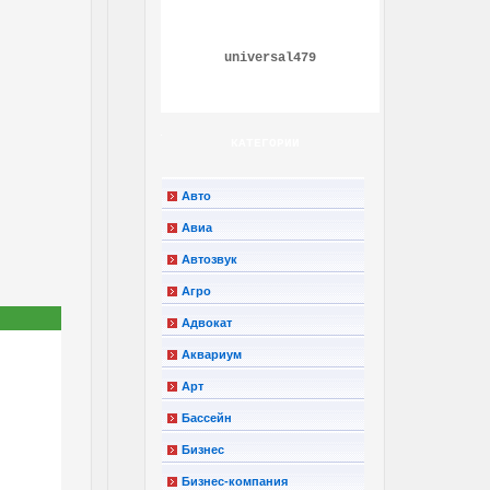
universal479
КАТЕГОРИИ
Авто
Авиа
Автозвук
Агро
Адвокат
Аквариум
Арт
Бассейн
Бизнес
Бизнес-компания