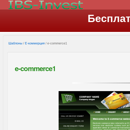
Беспла
Шаблоны
/
Е-коммерция
/ e-commerce1
e-commerce1