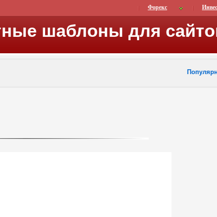
Форекс
Инве
тные шаблоны для сайто
Популяр