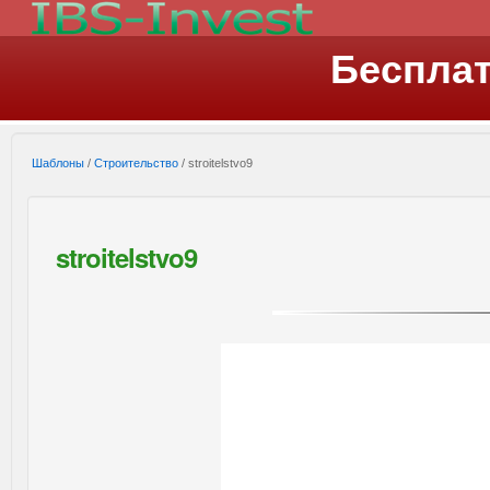
Беспла
Шаблоны
/
Строительство
/ stroitelstvo9
stroitelstvo9