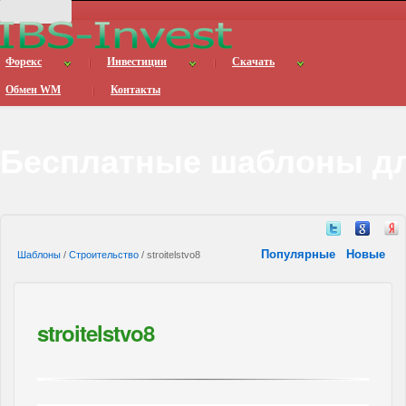
Форекс
Инвестиции
Скачать
Обмен WM
Контакты
Бесплатные шаблоны дл
Популярные
Новые
Шаблоны
/
Строительство
/ stroitelstvo8
stroitelstvo8