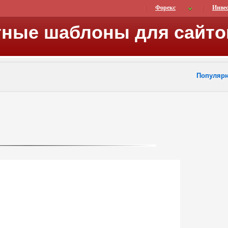
Форекс
Инве
тные шаблоны для сайто
Популяр