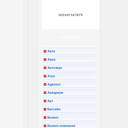
universal875
КАТЕГОРИИ
Авто
Авиа
Автозвук
Агро
Адвокат
Аквариум
Арт
Бассейн
Бизнес
Бизнес-компания