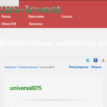
Форекс
Инвестиции
Скачать
Обмен WM
Контакты
Бесплатные шаблоны дл
Популярные
Новые
Шаблоны
/
Универсальные
/ universal875
universal875