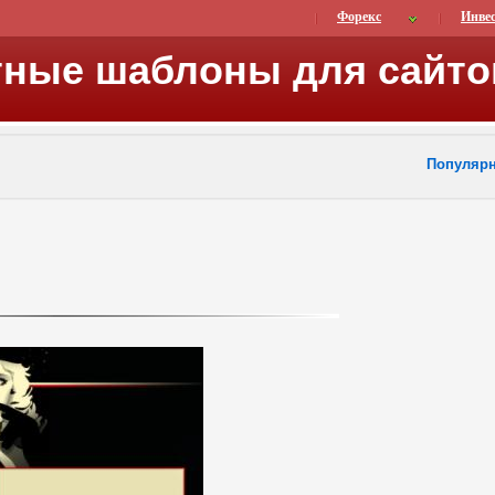
Форекс
Инве
тные шаблоны для сайто
Популяр