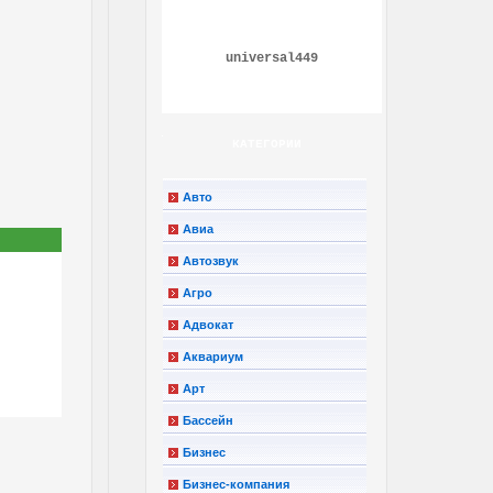
universal449
КАТЕГОРИИ
Авто
Авиа
Автозвук
Агро
Адвокат
Аквариум
Арт
Бассейн
Бизнес
Бизнес-компания