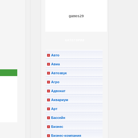
games29
КАТЕГОРИИ
Авто
Авиа
Автозвук
Агро
Адвокат
Аквариум
Арт
Бассейн
Бизнес
Бизнес-компания