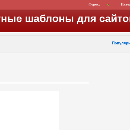
Форекс
Инве
тные шаблоны для сайто
Популяр