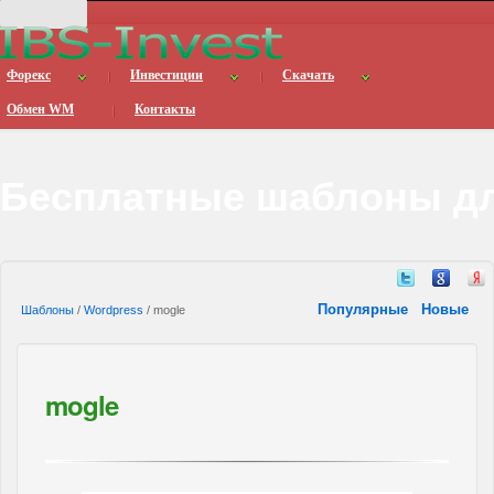
Форекс
Инвестиции
Скачать
Обмен WM
Контакты
Бесплатные шаблоны дл
Популярные
Новые
Шаблоны
/
Wordpress
/ mogle
mogle