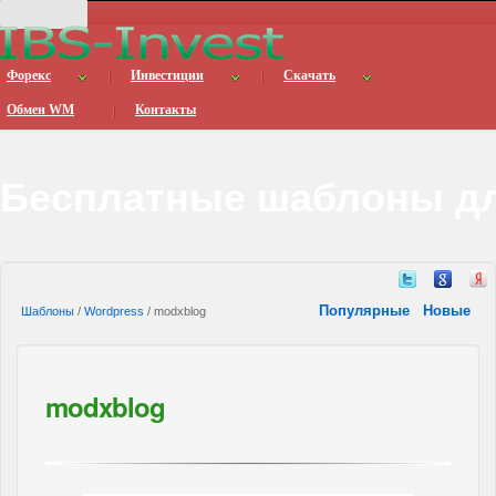
Форекс
Инвестиции
Скачать
Обмен WM
Контакты
Бесплатные шаблоны дл
Популярные
Новые
Шаблоны
/
Wordpress
/ modxblog
modxblog