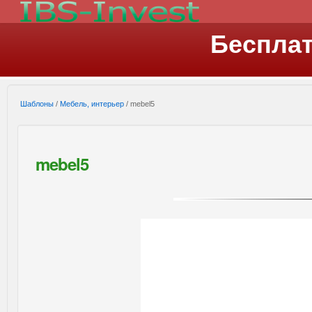
Беспла
Шаблоны
/
Мебель, интерьер
/ mebel5
mebel5