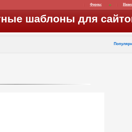
Форекс
Инве
тные шаблоны для сайто
Популяр