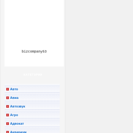
bizcompany53
КАТЕГОРИИ
Авто
Авиа
Автозвук
Агро
Адвокат
Аквариум