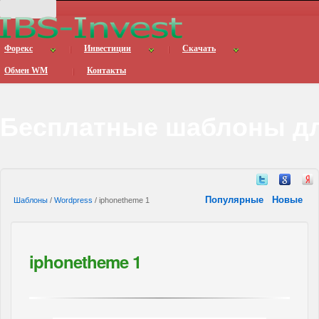
Форекс
Инвестиции
Скачать
Обмен WM
Контакты
Бесплатные шаблоны дл
Популярные
Новые
Шаблоны
/
Wordpress
/ iphonetheme 1
iphonetheme 1