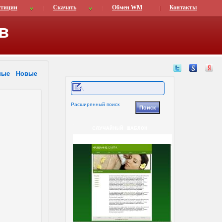
стиции
Скачать
Обмен WM
Контакты
в
ные
Новые
Расширенный поиск
СЛУЧАЙНЫЙ ШАБЛОН