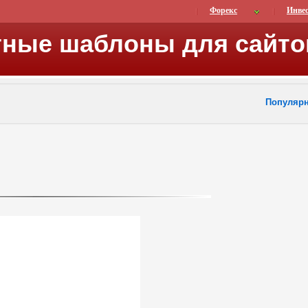
Форекс
Инве
тные шаблоны для сайто
Популяр