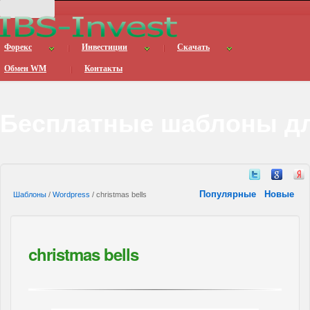
Форекс
Инвестиции
Скачать
Обмен WM
Контакты
Бесплатные шаблоны дл
Популярные
Новые
Шаблоны
/
Wordpress
/ christmas bells
christmas bells