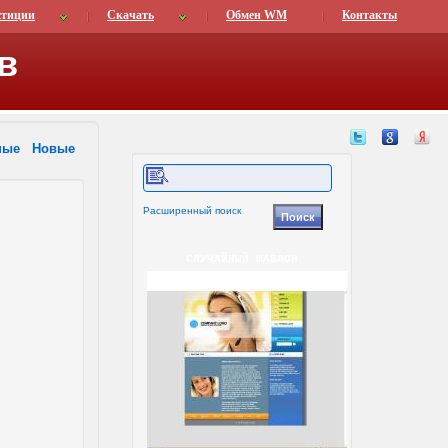
стиции
Скачать
Обмен WM
Контакты
в
ные
Новые
Расширенный поиск
СЛУЧАЙНЫЙ ШАБЛОН