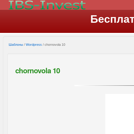
Беспла
Шаблоны
/
Wordpress
/ chornovola 10
chornovola 10