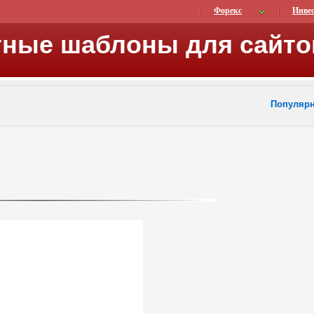
Форекс
Инве
тные шаблоны для сайто
Популяр