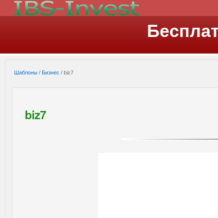
Беспла
Шаблоны
/
Бизнес
/ biz7
biz7