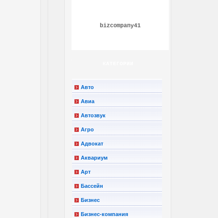
bizcompany41
КАТЕГОРИИ
Авто
Авиа
Автозвук
Агро
Адвокат
Аквариум
Арт
Бассейн
Бизнес
Бизнес-компания