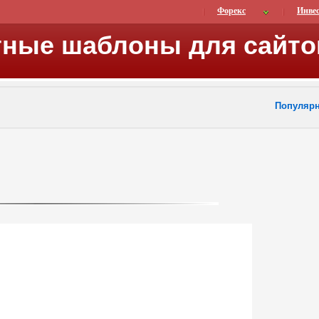
Форекс
Инве
тные шаблоны для сайто
Популяр