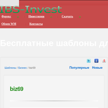
Форекс
Инвестиции
Скачать
Обмен WM
Контакты
Бесплатные шаблоны дл
Популярные
Новые
Шаблоны
/
Бизнес
/ biz69
biz69