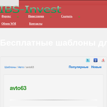
Форекс
Инвестиции
Скачать
Обмен WM
Контакты
Бесплатные шаблоны дл
Популярные
Новые
Шаблоны
/
Авто
/ avto63
avto63