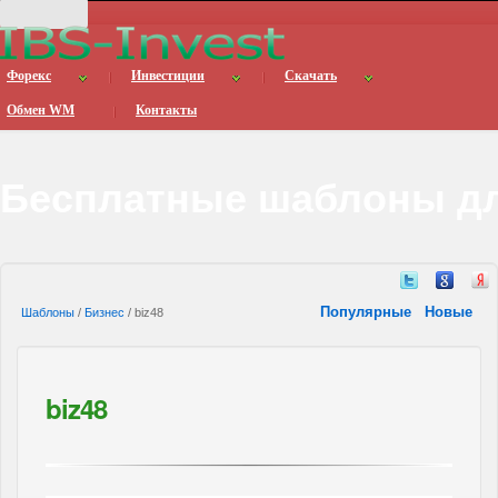
Форекс
Инвестиции
Скачать
Обмен WM
Контакты
Бесплатные шаблоны дл
Популярные
Новые
Шаблоны
/
Бизнес
/ biz48
biz48