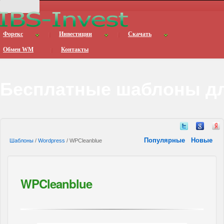
Форекс
Инвестиции
Скачать
Обмен WM
Контакты
Бесплатные шаблоны дл
Популярные
Новые
Шаблоны
/
Wordpress
/ WPCleanblue
WPCleanblue