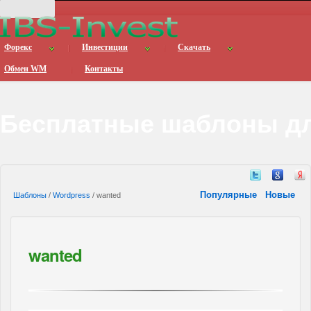
Форекс
Инвестиции
Скачать
Обмен WM
Контакты
Бесплатные шаблоны дл
Популярные
Новые
Шаблоны
/
Wordpress
/ wanted
wanted