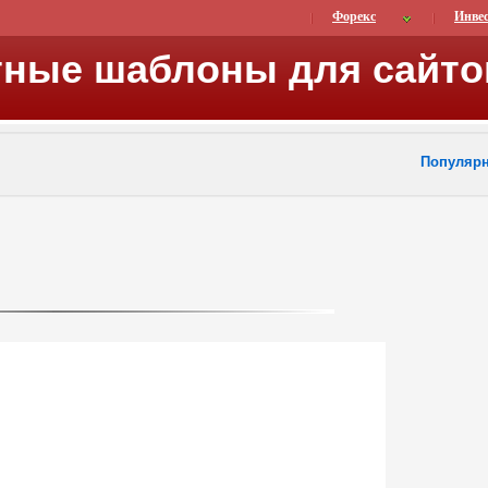
Форекс
Инве
тные шаблоны для сайто
Популяр