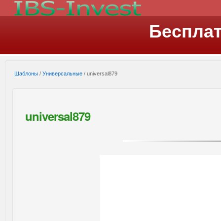
Беспла
Шаблоны
/
Универсальные
/ universal879
universal879