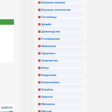
Бытовая техника
Высокие технологии
Гостиницы
Дизайн
Домоводство
Е-коммерция
Животные
Здоровье
Знакомства
Игры
Индустрия
Компьютеры
Корабль
Красота
Магазины
шаблон:
iversal86
Массаж