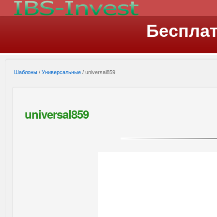
Беспла
Шаблоны
/
Универсальные
/ universal859
universal859