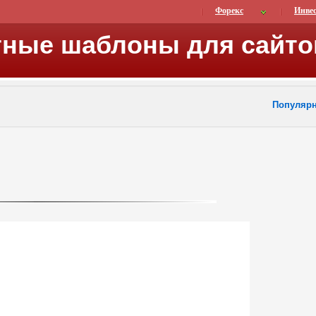
Форекс
Инве
тные шаблоны для сайто
Популяр