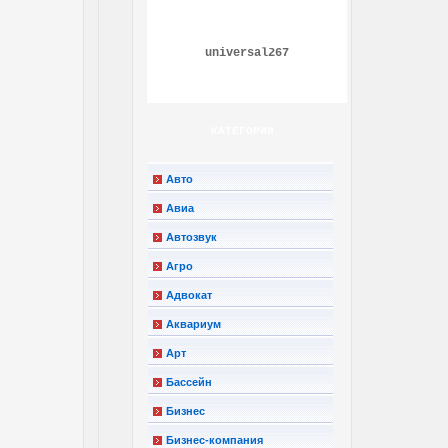
universal267
КАТЕГОРИИ
Авто
Авиа
Автозвук
Агро
Адвокат
Аквариум
Арт
Бассейн
Бизнес
Бизнес-компания