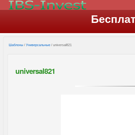
Беспла
Шаблоны
/
Универсальные
/ universal821
universal821