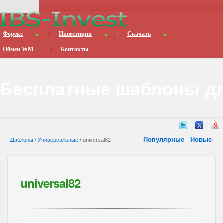
Форекс
Инвестиции
Скачать
Обмен WM
Контакты
Бесплатные шаблоны дл
Популярные
Новые
Шаблоны
/
Универсальные
/ universal82
universal82