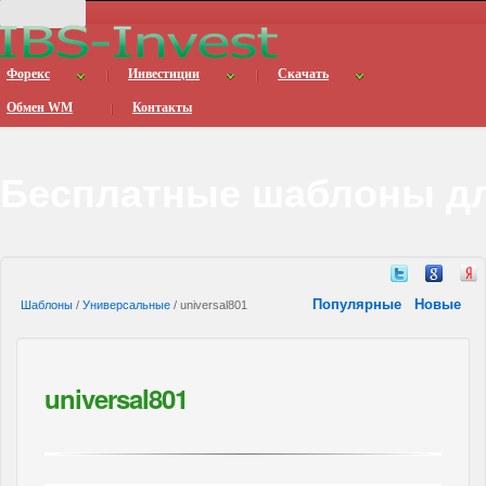
Форекс
Инвестиции
Скачать
Обмен WM
Контакты
Бесплатные шаблоны дл
Популярные
Новые
Шаблоны
/
Универсальные
/ universal801
universal801