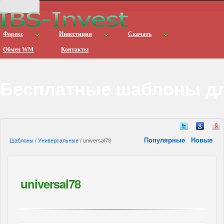
Форекс
Инвестиции
Скачать
Обмен WM
Контакты
Бесплатные шаблоны дл
Популярные
Новые
Шаблоны
/
Универсальные
/ universal78
universal78