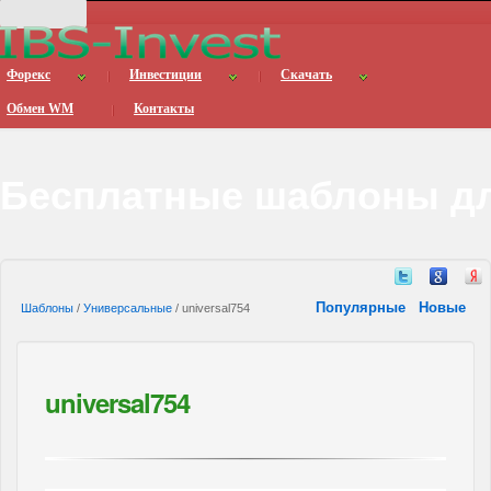
Форекс
Инвестиции
Скачать
Обмен WM
Контакты
Бесплатные шаблоны дл
Популярные
Новые
Шаблоны
/
Универсальные
/ universal754
universal754