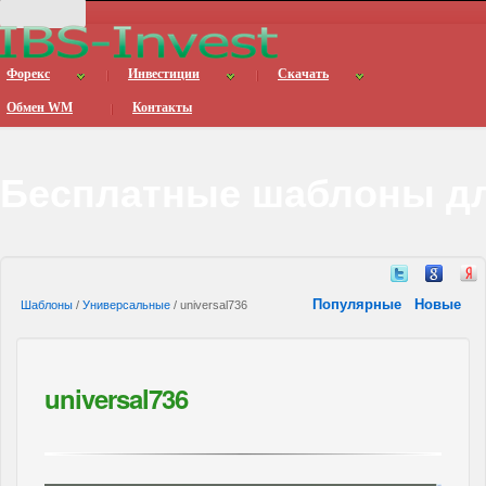
Форекс
Инвестиции
Скачать
Обмен WM
Контакты
Бесплатные шаблоны дл
Популярные
Новые
Шаблоны
/
Универсальные
/ universal736
universal736