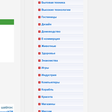
Бытовая техника
Высокие технологии
Гостиницы
Дизайн
Домоводство
Е-коммерция
Животные
Здоровье
Знакомства
Игры
Индустрия
Компьютеры
Корабль
Красота
Магазины
шаблон:
versal675
Массаж