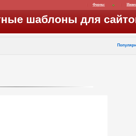
Форекс
Инве
тные шаблоны для сайто
Популяр