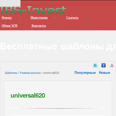
Форекс
Инвестиции
Скачать
Обмен WM
Контакты
Бесплатные шаблоны дл
Популярные
Новые
Шаблоны
/
Универсальные
/ universal620
universal620