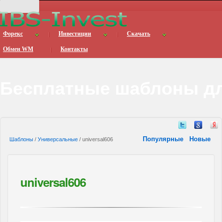
Форекс
Инвестиции
Скачать
Обмен WM
Контакты
Бесплатные шаблоны дл
Популярные
Новые
Шаблоны
/
Универсальные
/ universal606
universal606