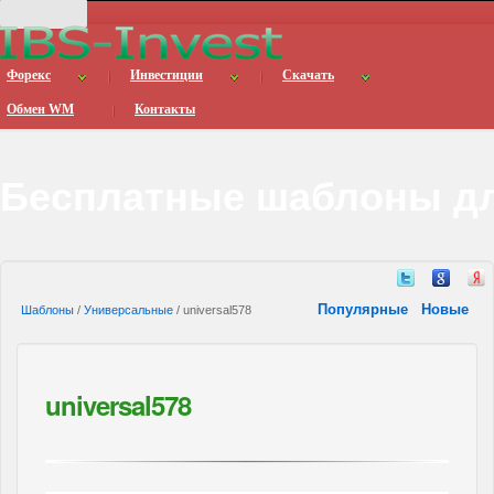
Форекс
Инвестиции
Скачать
Обмен WM
Контакты
Бесплатные шаблоны дл
Популярные
Новые
Шаблоны
/
Универсальные
/ universal578
universal578