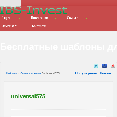
Форекс
Инвестиции
Скачать
Обмен WM
Контакты
Бесплатные шаблоны дл
Популярные
Новые
Шаблоны
/
Универсальные
/ universal575
universal575