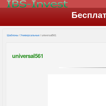
Беспла
Шаблоны
/
Универсальные
/ universal561
universal561