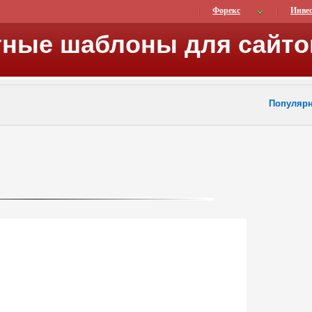
Форекс
Инве
тные шаблоны для сайто
Популяр