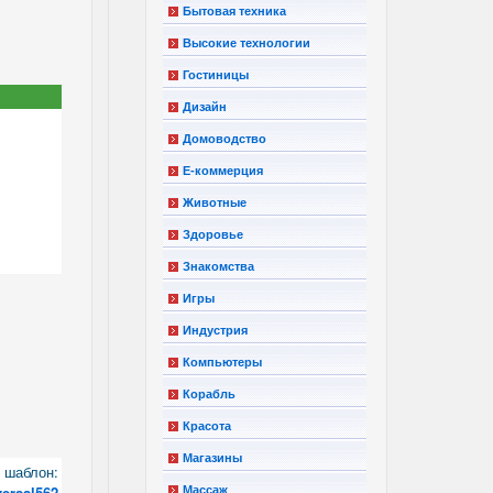
Бытовая техника
Высокие технологии
Гостиницы
Дизайн
Домоводство
Е-коммерция
Животные
Здоровье
Знакомства
Игры
Индустрия
Компьютеры
Корабль
Красота
Магазины
шаблон:
versal562
Массаж