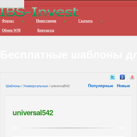
Форекс
Инвестиции
Скачать
Обмен WM
Контакты
Бесплатные шаблоны дл
Популярные
Новые
Шаблоны
/
Универсальные
/ universal542
universal542