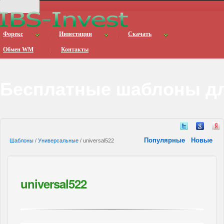
Форекс
Инвестиции
Скачать
Обмен WM
Контакты
Бесплатные шаблоны дл
Популярные
Новые
Шаблоны
/
Универсальные
/ universal522
universal522