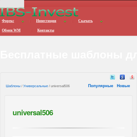
Форекс
Инвестиции
Скачать
Обмен WM
Контакты
Бесплатные шаблоны дл
Популярные
Новые
Шаблоны
/
Универсальные
/ universal506
universal506