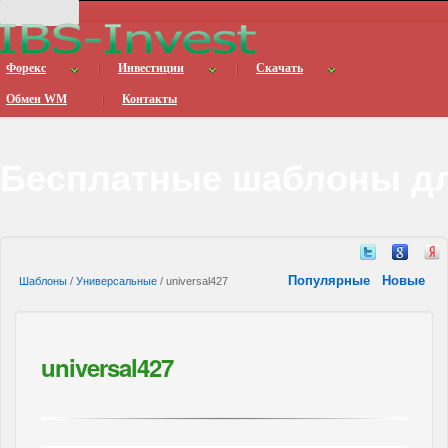
Форекс
Инвестиции
Скачать
Обмен WM
Контакты
Бесплатные шаблоны дл
Популярные
Новые
Шаблоны
/
Универсальные
/ universal427
universal427